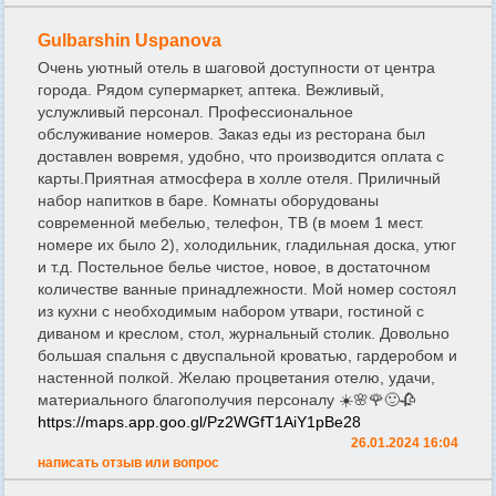
Gulbarshin Uspanova
Очень уютный отель в шаговой доступности от центра
города. Рядом супермаркет, аптека. Вежливый,
услужливый персонал. Профессиональное
обслуживание номеров. Заказ еды из ресторана был
доставлен вовремя, удобно, что производится оплата с
карты.Приятная атмосфера в холле отеля. Приличный
набор напитков в баре. Комнаты оборудованы
современной мебелью, телефон, ТВ (в моем 1 мест.
номере их было 2), холодильник, гладильная доска, утюг
и т.д. Постельное белье чистое, новое, в достаточном
количестве ванные принадлежности. Мой номер состоял
из кухни с необходимым набором утвари, гостиной с
диваном и креслом, стол, журнальный столик. Довольно
большая спальня с двуспальной кроватью, гардеробом и
настенной полкой. Желаю процветания отелю, удачи,
материального благополучия персоналу ☀️🌸🌹🙂🥀
https://maps.app.goo.gl/Pz2WGfT1AiY1pBe28
26.01.2024 16:04
написать отзыв или вопрос