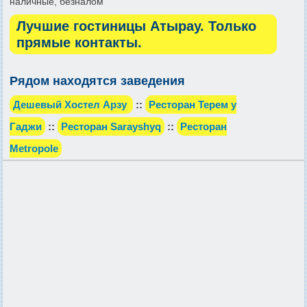
наличные, безналом
Лучшие гостиницы Атырау. Только
прямые контакты.
Рядом находятся заведения
Дешевый Хостел Арзу
::
Ресторан Терем у
Гаджи
::
Ресторан Sarayshyq
::
Ресторан
Metropole