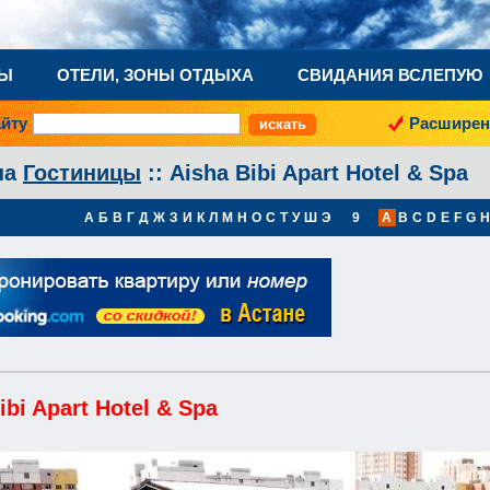
НЫ
ОТЕЛИ, ЗОНЫ ОТДЫХА
СВИДАНИЯ ВСЛЕПУЮ
айту
Расширен
на
Гостиницы
:: Aisha Bibi Apart Hotel & Spa
А
Б
В
Г
Д
Ж
З
И
К
Л
М
Н
О
С
Т
У
Ш
Э
9
A
B
C
D
E
F
G
H
ibi Apart Hotel & Spa