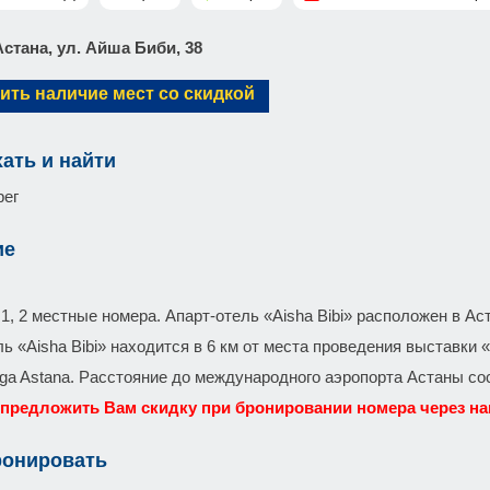
. Астана, ул. Айша Биби, 38
ить наличие мест со скидкой
хать и найти
рег
ие
1, 2 местные номера. Апарт-отель «Aisha Bibi» расположен в Аст
ь «Aisha Bibi» находится в 6 км от места проведения выставки 
ga Astana. Расстояние до международного аэропорта Астаны сос
предложить Вам скидку при бронировании номера через наш
ронировать