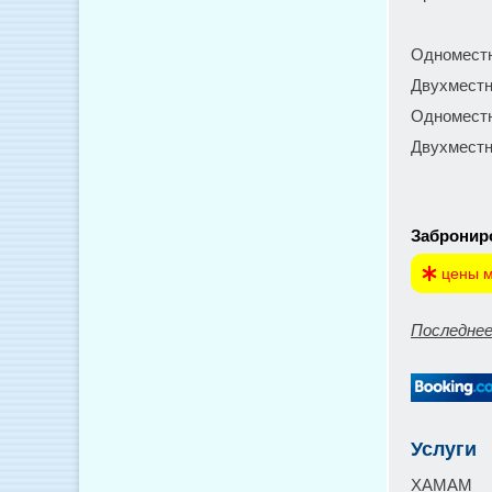
Одноместн
Двухместн
Одноместн
Двухместн
Заброниро
цены м
Последнее
Услуги
ХАМАМ