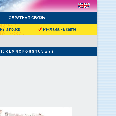
ОБРАТНАЯ СВЯЗЬ
ный поиск
Реклама на сайте
I
J
K
L
M
N
O
P
Q
R
S
T
U
V
W
Y
Z