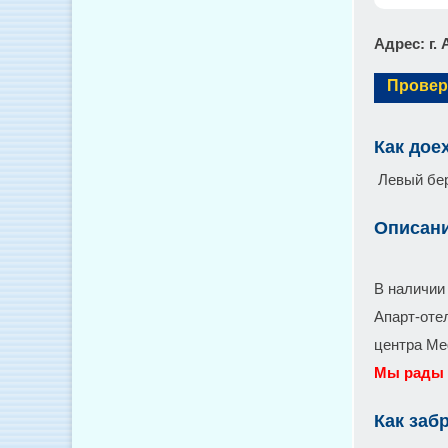
Адрес
: г
Провер
Как дое
Левый бе
Описан
В наличии 
Апарт-отел
центра Me
Мы рады 
Как заб