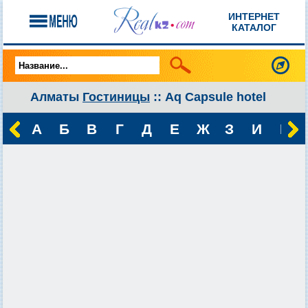
ИНТЕРНЕТ
КАТАЛОГ
Алматы
Гостиницы
:: Aq Capsule hotel
А
Б
В
Г
Д
Е
Ж
З
И
К