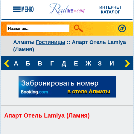
ИНТЕРНЕТ
КАТАЛОГ
Алматы
Гостиницы
:: Апарт Отель Lamiya
(Ламия)
А
Б
В
Г
Д
Е
Ж
З
И
К
Апарт Отель Lamiya (Ламия)