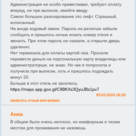
Администрация не особо приветливая, требуют оплату
вперед, не при выписке, имейте ввиду.
Самое большое разочарование это лифт. Страшный,
исписанный.
На входе кодовый замок. Пароль на ресепшн забыли
сообщить и пришлось ночью искать номер отеоя и
звонить. При этом пароль не сказали, а открыли дверь
удаленно.
Нет терминала для оплаты картой visa. Просили
перевести деньги на персональную карту владелицы или
администраторши, не знаю. Но чек я попросила и
получила при выписке, хоть и пришлось подождать
минут 20.
Больше в этот отель не заселюсь.
https://maps.app.goo.gl/C9BKXs3QyuJBs1pv7
05.02.2024 18:26
написать отзыв или вопрос
Анна
В общем было очень неплохо, но комфорным и тихим
местом для проживания не назовешь