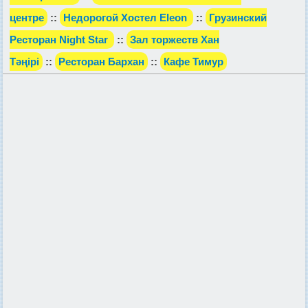
центре
::
Недорогой Хостел Eleon
::
Грузинский
Ресторан Night Star
::
Зал торжеств Хан
Тәңірі
::
Ресторан Бархан
::
Кафе Тимур