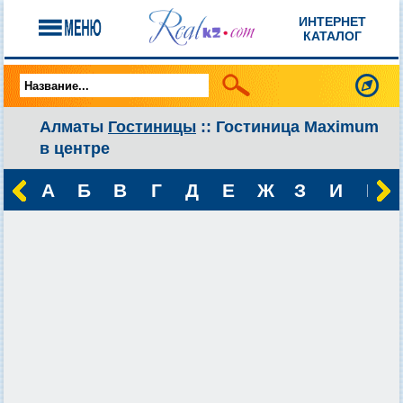
ИНТЕРНЕТ
КАТАЛОГ
Алматы
Гостиницы
:: Гостиница Maximum
в центре
А
Б
В
Г
Д
Е
Ж
З
И
К