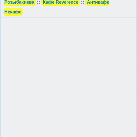
Розыбакиева
::
Кафе Reverence
::
Антикафе
Некафе