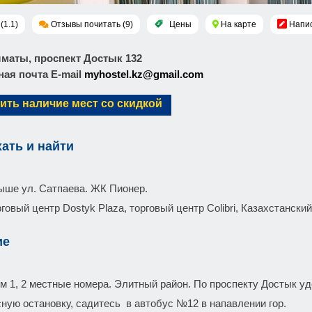
(1.1)
Отзывы почитать (9)
Цены
На карте
Напис
лматы, проспект Достык 132
ая почта E-mail
myhostel.kz@gmail.com
ить наличие мест со скидкой
хать и найти
ыше ул. Сатпаева. ЖК Пионер.
говый центр Dostyk Plaza, торговый центр Colibri, Казахстанск
ие
м 1, 2 местные номера. Элитный район. По проспекту Достык у
сную остановку, садитесь в автобус №12 в напавлении гор.