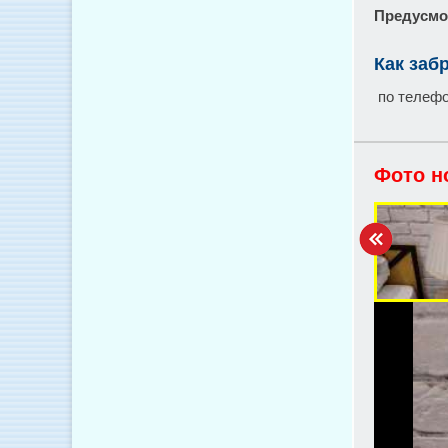
Предусмо
Как заб
по телефо
Фото н