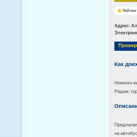
Рейтинг 
Адрес
: А
Электронн
Провер
Как дое
Немного в
Рядом: тор
Описан
Предлагае
на автобу