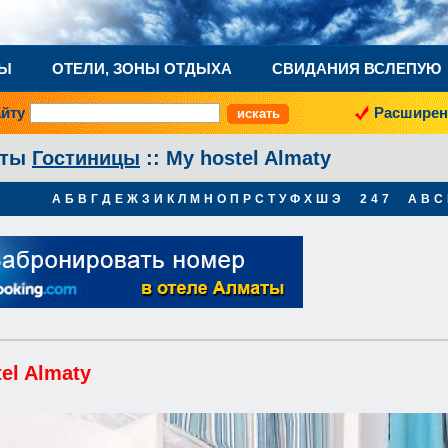
НЫ
ОТЕЛИ, ЗОНЫ ОТДЫХА
СВИДАНИЯ ВСЛЕПУЮ
айту
Расширен
аты
Гостиницы
:: My hostel Almaty
А
Б
В
Г
Д
Е
Ж
З
И
К
Л
М
Н
О
П
Р
С
Т
У
Ф
Х
Ш
Э
2
4
7
A
B
C
el Almaty