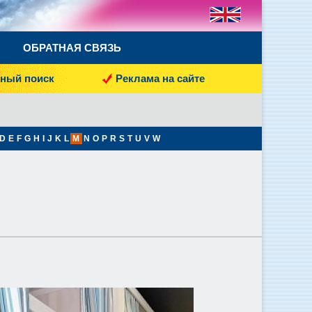
ОБРАТНАЯ СВЯЗЬ
ный поиск
Реклама на сайте
D
E
F
G
H
I
J
K
L
M
N
O
P
R
S
T
U
V
W