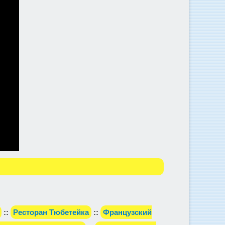
::
Ресторан Тюбетейка
::
Французский