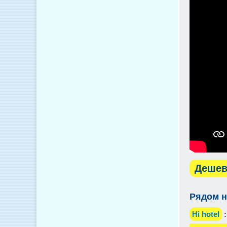
Дешев
Рядом н
Hi hotel
: