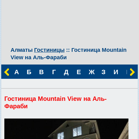
Алматы
Гостиницы
:: Гостиница Mountain
View на Аль-Фараби
А
Б
В
Г
Д
Е
Ж
З
И
К
Гостиница Mountain View на Аль-
Фараби