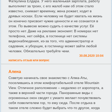
Фаткулина Елдара. У него маленькая зарплата, работу
выполняет за троих, с его жалоб нам об этом стало
известно, снимает времянку, жена рожает, ходит в
дрявых носках. Если человеку не будет хватать на жизнь
он конечно присвоит чужие ценности и не сознается в
этом. По вывеске можно судить о качестве услуг. Её
просто нет. Даже на рекламе экономят. В номерах нет
телефона, нет сейфа, в гостинице нет системы
видеонаблюдения, из-за того, что администратор и
садовник, и уборщик, в гостиницу может зайти любой
человек. Обязательно требуйте чеки.
30.08.2020 10:04
написать отзыв или вопрос
Алена
Советую начинать свое знакомство с Алма-Аты,
поселившись в этом комфортабельной отеле Mountain
View. Отличное раположение – недалеко от аэропорта, а
также в верхней части города. Панорамные виды с
огроменных окон сводят с умакто желает почувствовать
себя повелителем гор, то ему сюда. После отдыха в
таком отеле сложно будет выбрать что-то другое, когда