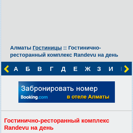
Алматы
Гостиницы
:: Гостинично-
ресторанный комплекс Randevu на день
А
Б
В
Г
Д
Е
Ж
З
И
К
Гостинично-ресторанный комплекс
Randevu на день