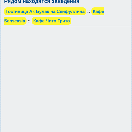
Рядом находятся заведения
Гостиница Ак Булак на Сейфуллина
::
Кафе
Senseasia
::
Кафе Чито Грито