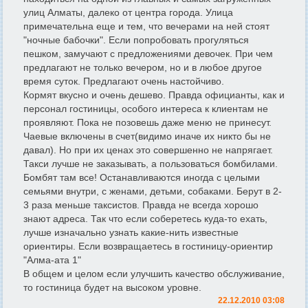
улиц Алматы, далеко от центра города. Улица
примечательна еще и тем, что вечерами на ней стоят
"ночные бабочки". Если попробовать прогуляться
пешком, замучают с предложениями девочек. При чем
предлагают не только вечером, но и в любое другое
время суток. Предлагают очень настойчиво.
Кормят вкусно и очень дешево. Правда официанты, как и
персонал гостиницы, особого интереса к клиентам не
проявляют. Пока не позовешь даже меню не принесут.
Чаевые включены в счет(видимо иначе их никто бы не
давал). Но при их ценах это совершенно не напрягает.
Такси лучше не заказывать, а пользоваться бомбилами.
Бомбят там все! Останавливаются иногда с целыми
семьями внутри, с женами, детьми, собаками. Берут в 2-
3 раза меньше таксистов. Правда не всегда хорошо
знают адреса. Так что если соберетесь куда-то ехать,
лучше изначально узнать какие-нить известные
ориентиры. Если возвращаетесь в гостиницу-ориентир
"Алма-ата 1"
В общем и целом если улучшить качество обслуживание,
то гостиница будет на высоком уровне.
22.12.2010 03:08