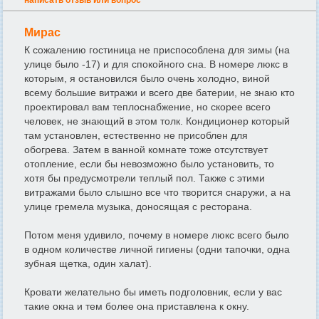
написать отзыв или вопрос
Мирас
К сожалению гостиница не приспособлена для зимы (на
улице было -17) и для спокойного сна. В номере люкс в
которым, я остановился было очень холодно, виной
всему большие витражи и всего две батерии, не знаю кто
проектировал вам теплоснабжение, но скорее всего
человек, не знающий в этом толк. Кондиционер который
там установлен, естественно не присоблен для
обогрева. Затем в ванной комнате тоже отсутствует
отопление, если бы невозможно было установить, то
хотя бы предусмотрели теплый пол. Также с этими
витражами было слышно все что творится снаружи, а на
улице гремела музыка, доносящая с ресторана.
Потом меня удивило, почему в номере люкс всего было
в одном количестве личной гигиены (одни тапочки, одна
зубная щетка, один халат).
Кровати желательно бы иметь подголовник, если у вас
такие окна и тем более она приставлена к окну.