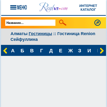
ИНТЕРНЕТ
КАТАЛОГ
Алматы
Гостиницы
:: Гостиница Renion
Сейфуллина
А
Б
В
Г
Д
Е
Ж
З
И
К