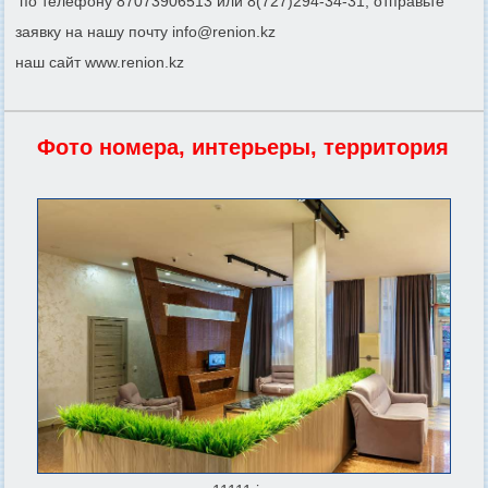
по телефону 87073906513 или 8(727)294-34-31, отправьте
заявку на нашу почту info@renion.kz
наш сайт www.renion.kz
Фото номера, интерьеры, территория