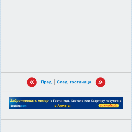
|
Пред.
След. гостиница