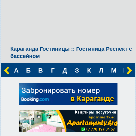
Караганда
Гостиницы
:: Гостиница Респект с
бассейном
А
Б
В
Г
Д
З
К
Л
М
Н