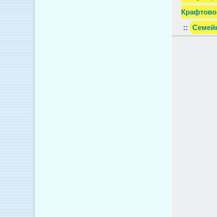
Крафтово
::
Семейн