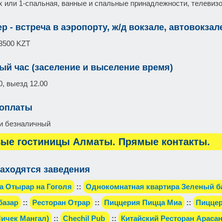
-х или 1-спальная, ванные и спальные принадлежности, телевиз
р - встреча в аэропорту, ж/д вокзале, автовокзал
3500 KZT
ый час (заселение и выселение время)
0, выезд 12.00
 оплаты
и безналичный
ые гостиницы Алматы. Прямые контакты.
аходятся заведения
а Отырар на Гоголя
::
Однокомнатная квартира Зеленый б
базар
::
Ресторан Отрар
::
Пиццерия Пицца Миа
::
Пиццер
Чичек Мангал)
::
Chechil Pub
::
Китайский Ресторан Араса