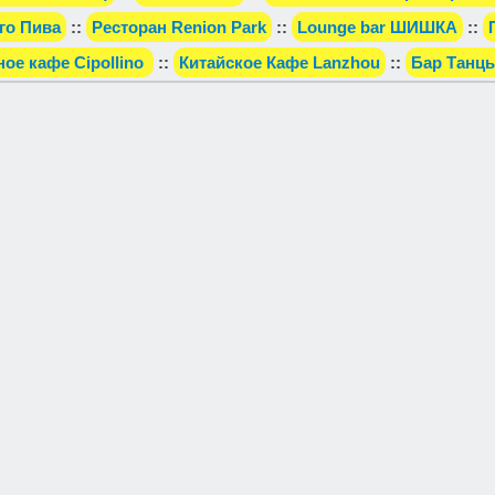
го Пива
::
Ресторан Renion Park
::
Lounge bar ШИШКА
::
ое кафе Cipollino
::
Китайское Кафе Lanzhou
::
Бар Танц