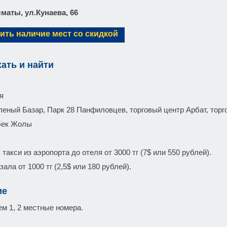
лматы, ул.Кунаева, 66
ить наличие мест со скидкой
хать и найти
ля
леный Базар, Парк 28 Панфиловцев, торговый центр Арбат, торг
бек Жолы
такси из аэропорта до отеля от 3000 тг (7$ или 550 рублей).
ала от 1000 тг (2,5$ или 180 рублей).
ие
м 1, 2 местные номера.