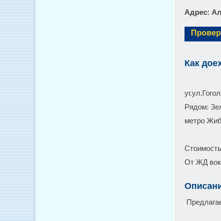
Адрес
: А
Провер
Как дое
уг.ул.Гого
Рядом: Зе
метро Жи
Стоимость 
От ЖД вокз
Описан
Предлагае