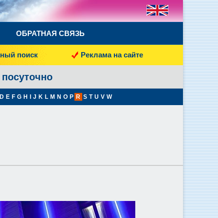
ОБРАТНАЯ СВЯЗЬ
ный поиск
Реклама на сайте
l посуточно
D
E
F
G
H
I
J
K
L
M
N
O
P
R
S
T
U
V
W