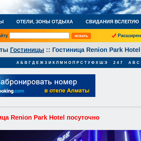
НЫ
ОТЕЛИ, ЗОНЫ ОТДЫХА
СВИДАНИЯ ВСЛЕПУЮ
айту
Расширен
аты
Гостиницы
:: Гостиница Renion Park Hote
А
Б
В
Г
Д
Е
Ж
З
И
К
Л
М
Н
О
П
Р
С
Т
У
Ф
Х
Ш
Э
2
4
7
A
B
C
ца Renion Park Hotel посуточно