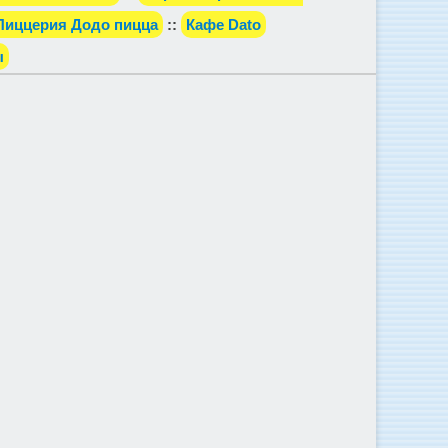
Пиццерия Додо пицца
::
Кафе Dato
ы