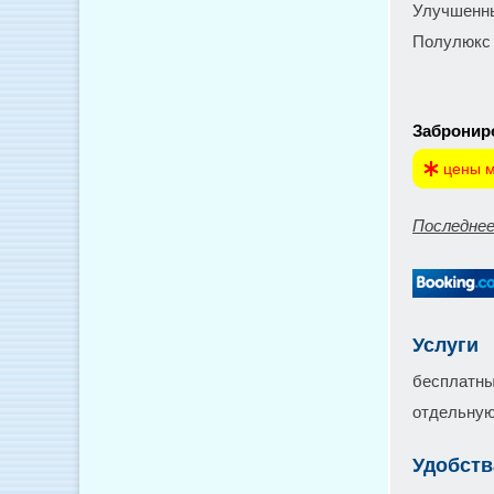
Улучшенны
Полулюкс -
Заброниро
цены м
Последнее
Услуги
бесплатный
отдельную
Удобств