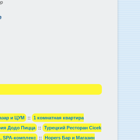
ор
е
азар и ЦУМ
::
1 комнатная квартира
ия Додо Пицца
::
Турецкий Ресторан Cicek
н, SPA-комплекс
::
Hopers Бар и Магазин