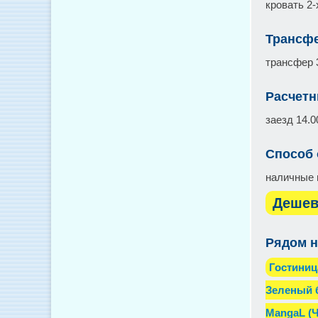
кровать 2
Трансфе
трансфер 
Расчетн
заезд 14.0
Способ
наличные 
Дешев
Рядом н
Гостиниц
Зеленый 
MangaL (