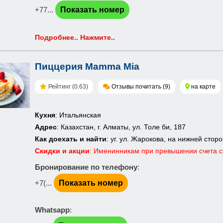
+77...
Показать номер
Подробнее.. Нажмите..
Пиццерия Mamma Mia
Рейтинг (0.63)
Отзывы почитать (9)
на карте
Кухня
: Итальянская
Адрес
: Казахстан, г. Алматы, ул. Толе би, 187
Как доехать и найти
: уг. ул. Жарокова, на нижней сто
Скидки и акции
: Именинникам при превышении счета св
Бронирование по телефону
:
+7(...
Показать номер
Whatsapp
: