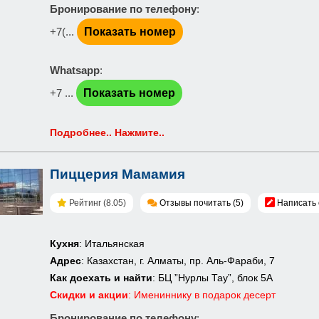
Бронирование по телефону
:
+7(...
Показать номер
Whatsapp
:
+7 ...
Показать номер
Подробнее.. Нажмите..
Пиццерия Мамамия
Рейтинг (8.05)
Отзывы почитать (5)
Написать 
Кухня
: Итальянская
Адрес
: Казахстан, г. Алматы, пр. Аль-Фараби, 7
Как доехать и найти
: БЦ ”Нурлы Тау”, блок 5А
Скидки и акции
: Имениннику в подарок десерт
Бронирование по телефону
: