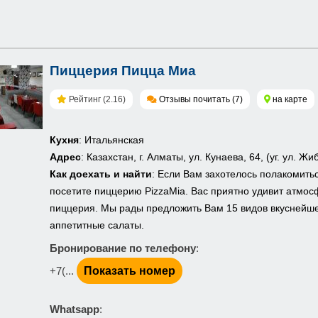
Пиццерия Пицца Миа
Рейтинг (2.16)
Отзывы почитать (7)
на карте
Кухня
: Итальянская
Адрес
: Казахстан, г. Алматы, ул. Кунаева, 64, (уг. ул. Жи
Как доехать и найти
: Если Вам захотелось полакомить
посетите пиццерию PizzaMia. Вас приятно удивит атмо
пиццерия. Мы рады предложить Вам 15 видов вкуснейшей
аппетитные салаты.
Бронирование по телефону
:
+7(...
Показать номер
Whatsapp
: