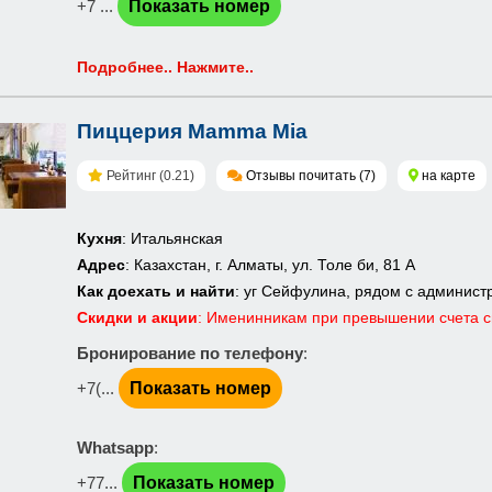
+7 ...
Показать номер
Подробнее.. Нажмите..
Пиццерия Mamma Mia
Рейтинг (0.21)
Отзывы почитать (7)
на карте
Кухня
: Итальянская
Адрес
: Казахстан, г. Алматы, ул. Толе би, 81 А
Как доехать и найти
: уг Сейфулина, рядом с админис
Скидки и акции
: Именинникам при превышении счета св
Бронирование по телефону
:
+7(...
Показать номер
Whatsapp
:
+77...
Показать номер