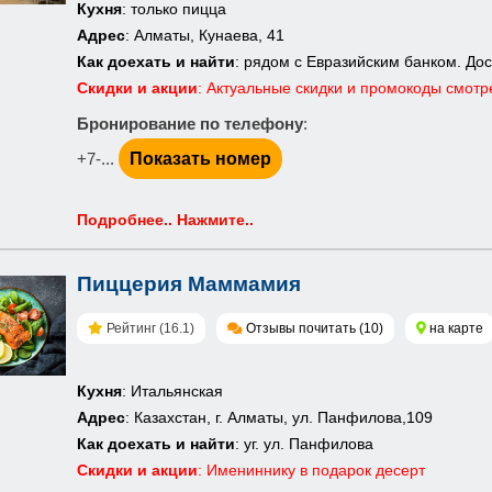
Кухня
: только пицца
Адрес
: Алматы, Кунаева, 41
Как доехать и найти
: рядом с Евразийским банком. До
Скидки и акции
: Актуальные скидки и промокоды смотр
Бронирование по телефону
:
+7-...
Показать номер
Подробнее.. Нажмите..
Пиццерия Маммамия
Рейтинг (16.1)
Отзывы почитать (10)
на карте
Кухня
: Итальянская
Адрес
: Казахстан, г. Алматы, ул. Панфилова,109
Как доехать и найти
: уг. ул. Панфилова
Скидки и акции
: Имениннику в подарок десерт