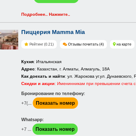
Подробнее.. Нажмите..
Пиццерия Mamma Mia
Рейтинг (0.21)
Отзывы почитать (4)
на карте
Кухня
: Итальянская
Адрес
: Казахстан, г. Алматы, Алмагуль, 18А
Как доехать и найти
: ул. Жарокова уг.ул. Дунаевского
Скидки и акции
: Именинникам при превышении счета св
Бронирование по телефону
:
+7(...
Показать номер
Whatsapp
:
+7 ...
Показать номер