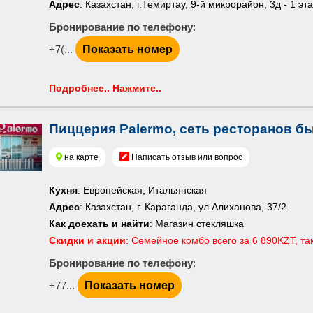
Адрес
: Казахстан, г.Темиртау, 9-й микрорайон, 3д - 1 эт
Бронирование по телефону
:
+7(...
Показать номер
Подробнее.. Нажмите..
Пиццерия Palermo, сеть ресторанов б
на карте
Написать отзыв или вопрос
Кухня
: Европейская, Итальянская
Адрес
: Казахстан, г. Караганда, ул Алиханова, 37/2
Как доехать и найти
: Магазин стекляшка
Скидки и акции
: Семейное комбо всего за 6 890KZT, т
Бронирование по телефону
:
+77...
Показать номер