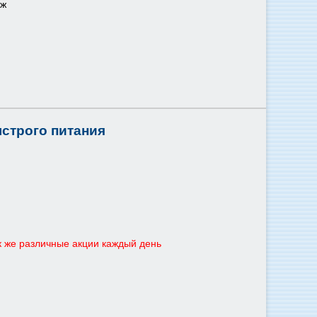
аж
ыстрого питания
ак же различные акции каждый день