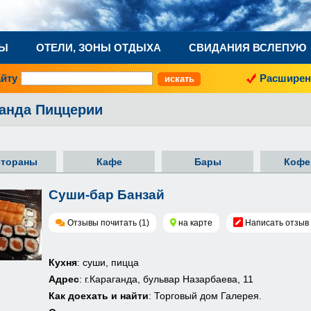
НЫ
ОТЕЛИ, ЗОНЫ ОТДЫХА
СВИДАНИЯ ВСЛЕПУЮ
айту
Расширен
ганда Пиццерии
стораны
Кафе
Бары
Кофе
Суши-бар Банзай
Отзывы почитать (1)
на карте
Написать отзыв
Кухня
: суши, пицца
Адрес
: г.Караганда, бульвар Назарбаева, 11
Как доехать и найти
: Торговый дом Галерея.