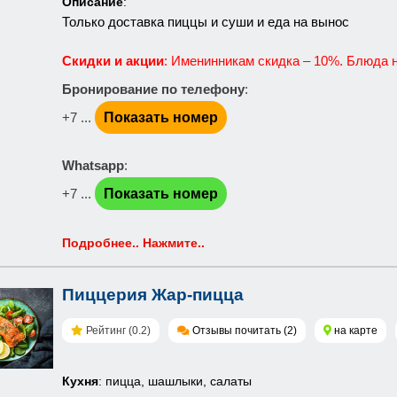
Описание
:
Только доставка пиццы и суши и еда на вынос
Скидки и акции
: Именинникам скидка – 10%. Блюда 
Бронирование по телефону
:
+7 ...
Показать номер
Whatsapp
:
+7 ...
Показать номер
Подробнее.. Нажмите..
Пиццерия Жар-пицца
Рейтинг (0.2)
Отзывы почитать (2)
на карте
Кухня
: пицца, шашлыки, салаты