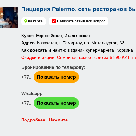
Пиццерия Palermo, сеть ресторанов б
на карте
Написать отзыв или вопрос
Кухня
: Европейская, Итальянская
Адрес
: Казахстан, г. Темиртау, пр. Металлургов, 33
Как доехать и найти
: в здании супермаркета "Корзина"
Скидки и акции
: Семейное комбо всего за 6 890 KZT, т
Бронирование по телефону
:
+77...
Показать номер
Whatsapp
:
+77...
Показать номер
Подробнее.. Нажмите..