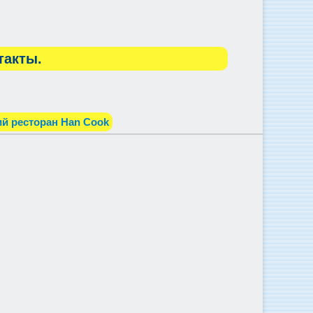
такты.
й ресторан Han Cook