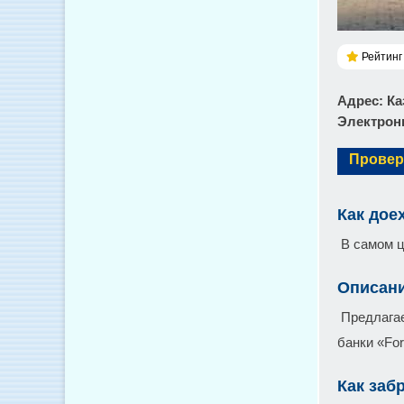
Рейтинг 
Адрес
: К
Электронн
Провер
Как дое
В самом ц
Описан
Предлагае
банки «For
Как заб