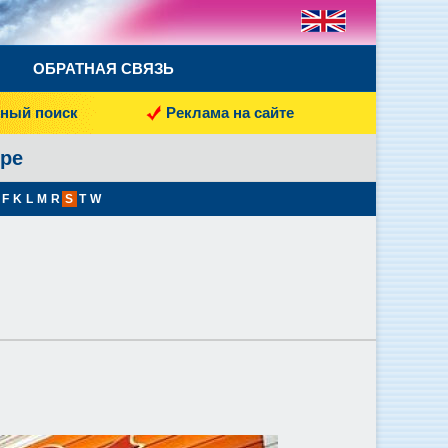
ОБРАТНАЯ СВЯЗЬ
ный поиск
Реклама на сайте
тре
F
K
L
M
R
S
T
W