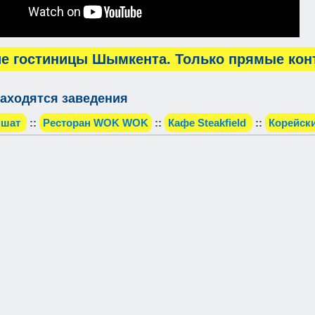
е гостиницы Шымкента. Только прямые кон
аходятся заведения
мшат
::
Ресторан WOK WOK
::
Кафе Steakfield
::
Корейски