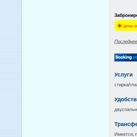
Заброниро
цены м
Последнее
Услуги
стирка/гла
Удобств
двуспальн
Трансфе
Имеется, 