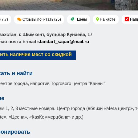
(7.7)
Отзывы почитать (25)
Цены
На карте
Напи
азахстан, г. Шымкент, бульвар Кунаева, 17
ая почта E-mail
standart_sapar@mail.ru
ить наличие мест со скидкой
хать и найти
ентре города, напротив Торгового центра "Канны"
ие
м 1, 2, 3 местные номера. Центр города (вблизи «Мега центр», 
te», «Цесна», «КазКоммерцбанк» и др.)
ронировать