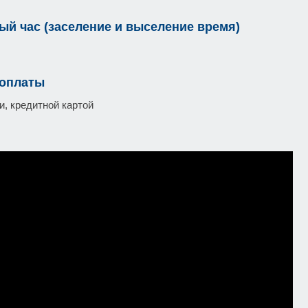
ый час (заселение и выселение время)
 оплаты
, кредитной картой