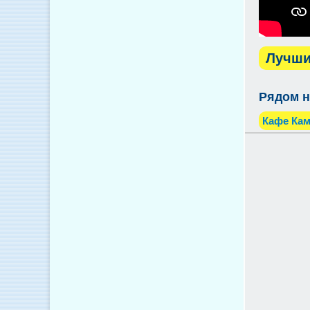
Лучши
Рядом н
Кафе Ка