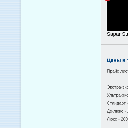
Sapar St
Цены в 
Прайс лис
Экстра-экон
Ультра-экон
Стандарт - 
Де-люкс - 2
Люкс - 2890