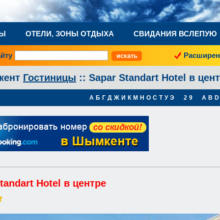
НЫ
ОТЕЛИ, ЗОНЫ ОТДЫХА
СВИДАНИЯ ВСЛЕПУЮ
айту
Расширен
кент
Гостиницы
:: Sapar Standart Hotel в цен
А
Б
Г
Д
Ж
И
К
М
Н
О
С
Т
У
Э
2
9
A
B
D
tandart Hotel в центре