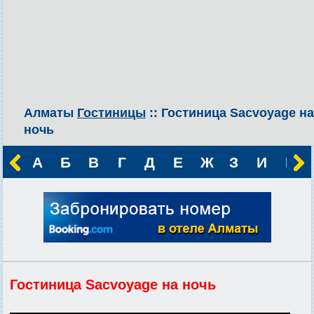
Алматы
Гостиницы
:: Гостиница Sacvoyage на
ночь
А
Б
В
Г
Д
Е
Ж
З
И
К
Гостиница Sacvoyage на ночь