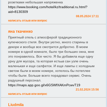
розетками небольшая напряженка
https://www.booking.com/hotel/kz/traditional.ru.html?
aid=8130309
08.05.2024 17:11
написать отзыв или вопрос
яна ткаченко
Приятный отель с атмосферой традиционного
купеческого стиля. Внутри уютно, много старины в
декоре и вообще все смотрится добротно. В моем
номере в одной комнате, было три больших окна, мне
это понравилось. Все чисто. Я бы добавила еще одну
урну для мусора, та которая естььв сан узле очень
маленькая и еще салфеток. И еще лампы с холодным
светом были в моем номере, хотелось бы потеплее
чтобы были. Больше всего порадовал сервис. Очень
радушный персонал.
https://maps.app.goo.gl/x6GSWfXAKmPcwvT19
21.02.2024 15:56
написать отзыв или вопрос
Liudmila