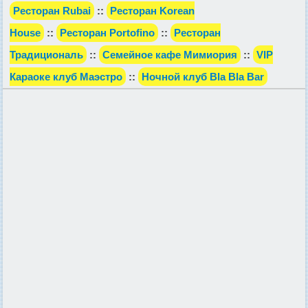
Ресторан Rubai
::
Ресторан Korean
House
::
Ресторан Portofino
::
Ресторан
Традициональ
::
Семейное кафе Мимиория
::
VIP
Караоке клуб Маэстро
::
Ночной клуб Bla Bla Bar