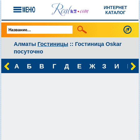
ИНТЕРНЕТ
КАТАЛОГ
Алматы
Гостиницы
:: Гостиница Oskar
посуточно
А
Б
В
Г
Д
Е
Ж
З
И
К