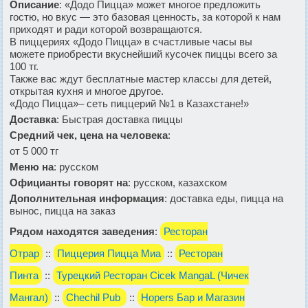
Описание
: «Додо Пицца» может многое предложить
гостю, но вкус — это базовая ценность, за которой к нам
приходят и ради которой возвращаются.
В пиццериях «Додо Пицца» в счастливые часы вы
можете приобрести вкуснейший кусочек пиццы всего за
100 тг.
Также вас ждут бесплатные мастер классы для детей,
открытая кухня и многое другое.
«Додо Пицца»– сеть пиццерий №1 в Казахстане!»
Доставка
: Быстрая доставка пиццы
Средний чек, цена на человека
:
от 5 000 тг
Меню на
: русском
Официанты говорят на
: русском, казахском
Дополнительная информация
: доставка еды, пицца на
вынос, пицца на заказ
Рядом находятся заведения
:
Ресторан
Отрар
::
Пиццерия Пицца Миа
::
Ресторан
Пинта
::
Турецкий Ресторан Cicek MangaL (Чичек
Мангал)
::
Chechil Pub
::
Hopers Бар и Магазин