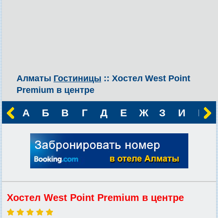
Алматы
Гостиницы
:: Хостел West Point
Premium в центре
А
Б
В
Г
Д
Е
Ж
З
И
К
Хостел West Point Premium в центре