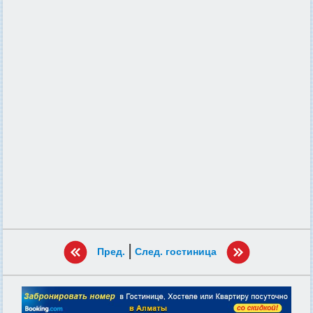
|
Пред.
След. гостиница