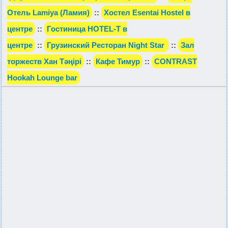
Отель Lamiya (Ламия)
::
Хостел Esentai Hostel в
центре
::
Гостиница HOTEL-T в
центре
::
Грузинский Ресторан Night Star
::
Зал
торжеств Хан Тәңірі
::
Кафе Тимур
::
CONTRAST
Hookah Lounge bar