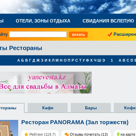
НЫ
ОТЕЛИ, ЗОНЫ ОТДЫХА
СВИДАНИЯ ВСЛЕПУЮ
айту
Расширен
ты Рестораны
А
Б
В
Г
Д
Ж
З
И
К
Л
М
Н
О
П
Р
С
Т
У
Ф
Х
Ч
Ш
Э
1
A
B
C
D
стораны
Кафе
Бары
Кофе
Ресторан PANORAMA (Зал торжеств)
Рейтинг (119.7)
Отзывы почитать (13)
на карте