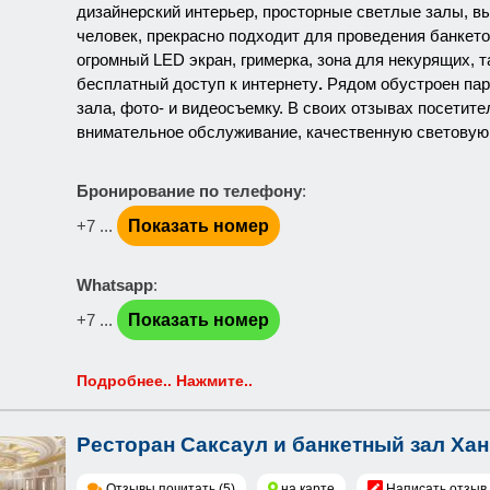
дизайнерский интерьер, просторные светлые залы, вы
человек, прекрасно подходит для проведения банкето
огромный LED экран, гримерка, зона для некурящих, 
бесплатный доступ к интернету
.
Рядом обустроен пар
зала, фото- и видеосъемку. В своих отзывах посетит
внимательное обслуживание, качественную световую
Бронирование по телефону
:
+7 ...
Показать номер
Whatsapp
:
+7 ...
Показать номер
Подробнее.. Нажмите..
Ресторан Саксаул и банкетный зал Ха
Отзывы почитать (5)
на карте
Написать отзыв