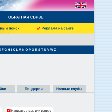
ОБРАТНАЯ СВЯЗЬ
ный поиск
Реклама на сайте
E
F
G
H
I
K
L
M
N
O
P
Q
R
S
T
U
V
W
Z
йни
Пиццерии
Ночные клубы
Написать отзыв или вопрос