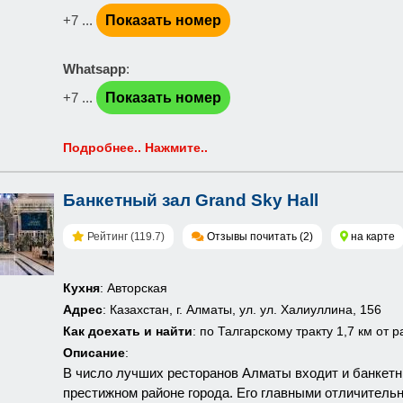
+7 ...
Показать номер
Whatsapp
:
+7 ...
Показать номер
Подробнее.. Нажмите..
Банкетный зал Grand Sky Hall
Рейтинг (119.7)
Отзывы почитать (2)
на карте
Кухня
: Авторская
Адрес
: Казахстан, г. Алматы, ул. ул. Халиуллина, 156
Как доехать и найти
: по Талгарскому тракту 1,7 км от 
Описание
:
В число лучших ресторанов Алматы входит и банке
престижном районе города. Его главными отличител