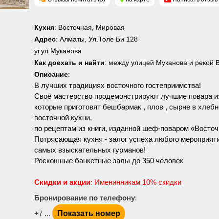
Кухня
: Восточная, Мировая
Адрес
: Алматы, Ул.Толе Би 128
уг.ул Муканова
Как доехать и найти
: между улицей Муканова и рекой 
Описание
:
В лучших традициях восточного гостеприимства!
Своё мастерство продемонстрируют лучшие повара из
которые приготовят бешбармак , плов , сырне в хлебн
восточной кухни,
по рецептам из книги, изданной шеф-поваром «Восто
Потрясающая кухня - залог успеха любого мероприя
самых взыскательных гурманов!
Роскошные банкетные залы до 350 человек
Скидки и акции
: Именинникам 10% скидки
Бронирование по телефону
:
+7 ...
Показать номер