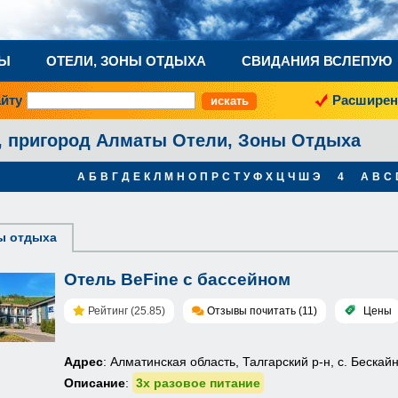
НЫ
ОТЕЛИ, ЗОНЫ ОТДЫХА
СВИДАНИЯ ВСЛЕПУЮ
айту
Расширен
, пригород Алматы Отели, Зоны Отдыха
А
Б
В
Г
Д
Е
К
Л
М
Н
О
П
Р
С
Т
У
Ф
Х
Ц
Ч
Ш
Э
4
A
B
C
ы отдыха
Отель BeFine с бассейном
Рейтинг (25.85)
Отзывы почитать (11)
Цены
Адрес
: Алматинская область, Талгарский р-н, с. Бескай
Описание
:
3х разовое питание