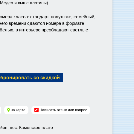
а Медео и выше плотины)
номера класса: стандарт, полулюкс, семейный,
него времени сдаются номера в формате
белью, в интерьере преобладают светлые
абронировать со скидкой
на карте
Написать отзыв или вопрос
айон, пос. Каменское плато