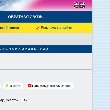
ОБРАТНАЯ СВЯЗЬ
ный поиск
Реклама на сайте
D
E
G
H
K
M
N
O
P
Q
R
S
T
V
W
Z
на карте
Написать отзыв или вопрос
нар, участок 1105