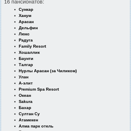
16 пансионатов:
Сункар
Ханум
Арасан
Дельфин
Люкс
Радуга
Family Resort
Хошаллик
Баунти
Талгар
Нурлы Арасан (за Чиликом)
Улан
А-элит
Premium Spa Resort
Океан
Sakura
Бахар
Султан Су
Атамекен
Алма парк отель