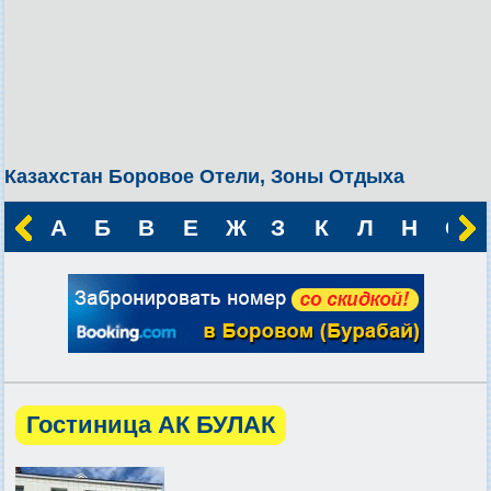
Казахстан Боровое Отели, Зоны Отдыха
А
Б
В
Е
Ж
З
К
Л
Н
О
Гостиница АК БУЛАК