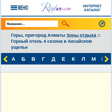
ИНТЕРНЕТ
КАТАЛОГ
Горы, пригород Алматы
Зоны отдыха
::
Горный отель 4 сезона в Аксайском
ущелье
А
Б
В
Г
Д
Е
К
Л
М
Н