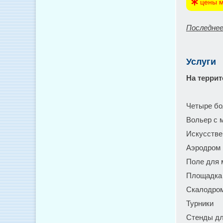
цены м
Последнее
Услуги
На террит
Четыре бо
Вольер с 
Искусстве
Аэродром 
Поле для 
Площадка 
Скалодром
Турники
Стенды дл