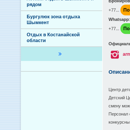
Брониров
рядом
+77...
По
Бургулюк зона отдыха
Whatsapp
Шымкент
+77...
По
Отдых в Костанайской
области
Официаль

ar
Описан
Центр дет
Детский Ц
смену мож
Персонал 
конкурсны