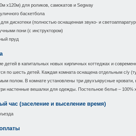
00м х120м) для роликов, самокатов и Segway
уличного баскетбола
для дискотеки (полностью оснащенная звуко- и светоаппаратур
учными пони (с инструктором)
ный пруд
а
е детей в капитальных новых кирпичных коттеджах и современно
ся по шесть детей. Каждая комната оснащена отдельным с/у (ту
мым полом. В комнате установлены три двухъярусные кровати, 
 три настенные вешалки для одежды. Постельное белье – 100% х
ый час (заселение и выселение время)
въезда
 оплаты