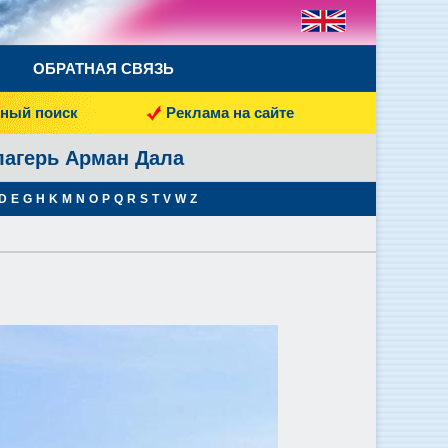
ОБРАТНАЯ СВЯЗЬ
ный поиск
Реклама на сайте
лагерь Арман Дала
D
E
G
H
K
M
N
O
P
Q
R
S
T
V
W
Z