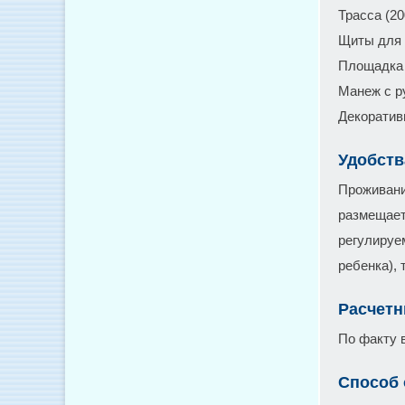
Трасса (2
Щиты для 
Площадка 
Манеж с р
Декоратив
Удобств
Проживани
размещает
регулируе
ребенка),
Расчетн
По факту 
Способ