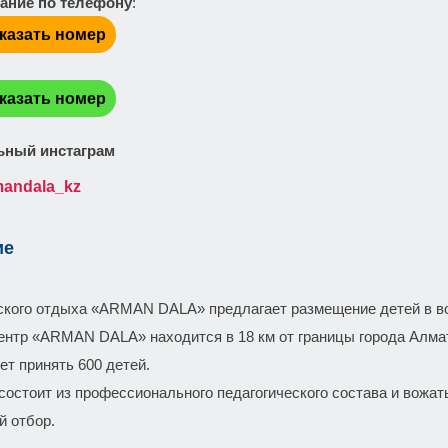
ание по телефону
:
казать номер
:
казать номер
ный инстаграм
mandala_kz
ие
ского отдыха «ARMAN DALA» предлагает размещение детей в воз
ентр «ARMAN DALA» находится в 18 км от границы города Алмат
ет принять 600 детей.
состоит из профессионального педагогического состава и вожат
й отбор.