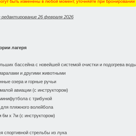
огут быть изменены в любой момент, уточняйте при бронировании
 редактирование 26 февраля 2026
ории лагеря
льших бассейна с новейшей системой очистки и подогрева воды
маралами и другими животными
нные озера и горные ручьи
малой авиации (с инструктором)
минифутбола с трибуной
для пляжного волейбола
 6м х 7м (с инструктором)
я спортивной стрельбы из лука