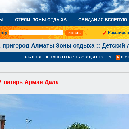
НЫ
ОТЕЛИ, ЗОНЫ ОТДЫХА
СВИДАНИЯ ВСЛЕПУЮ
айту
Расширен
, пригород Алматы
Зоны отдыха
:: Детский 
А
Б
В
Г
Д
Е
К
Л
М
Н
О
П
Р
С
Т
У
Ф
Х
Ц
Ч
Ш
Э
4
A
B
C
й лагерь Арман Дала