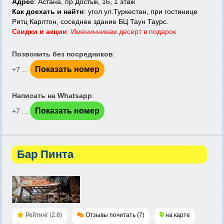
Адрес
: Астана, пр.Достык, 16, 1 этаж
Как доехать и найти
: угол ул.Туркестан, при гостинице
Ритц Карлтон, соседнее здание БЦ Таун Таурс.
Скидки и акции
: Именинникам десерт в подарок
Позвонить без посредников
:
Показать номер
+7 ...
Написать на Whatsapp
:
Показать номер
+7 ...
Бар Пинта
Рейтинг (2.8)
Отзывы почитать (7)
на карте