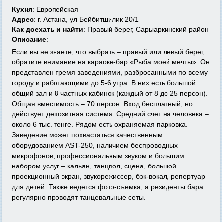
Кухня
: Европейская
Адрес
: г. Астана, ул Бейбитшилик 20/1
Как доехать и найти
: Правый берег, Сарыаркинский район
Описание
:
Если вы не знаете, что выбрать – правый или левый берег,
обратите внимание на караоке-бар «Рыба моей мечты». Он
представлен тремя заведениями, разбросанными по всему
городу и работающими до 5-6 утра. В них есть большой
общий зал и 8 частных кабинок (каждый от 8 до 25 персон).
Общая вместимость – 70 персон. Вход бесплатный, но
действует депозитная система. Средний счет на человека –
около 6 тыс. тенге. Рядом есть охраняемая парковка.
Заведение может похвастаться качественным
оборудованием AST-250, наличием беспроводных
микрофонов, профессиональным звуком и большим
набором услуг – кальян, танцпол, сцена, большой
проекционный экран, звукорежиссер, бэк-вокал, репертуар
для детей. Также ведется фото-съемка, а резиденты бара
регулярно проводят танцевальные сеты.