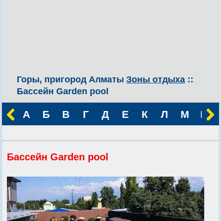
Горы, пригород Алматы
Зоны отдыха
::
Бассейн Garden pool
А
Б
В
Г
Д
Е
К
Л
М
Н
Бассейн Garden pool