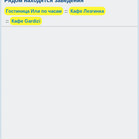
Рядом находятся заведения
Гостиница Или по часам
::
Кафе Лезгинка
::
Кафе Gardizi