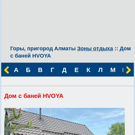
Горы, пригород Алматы
Зоны отдыха
:: Дом
с баней HVOYA
А
Б
В
Г
Д
Е
К
Л
М
Н
Дом с баней HVOYA