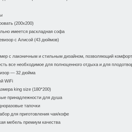
ры
кровать (200х200)
льно имеется раскладная софа
евизор с Алисой (43 дюймов)
омер с лаконичным и стильным дизайном, позволяющий комфорт
есть все необходимое для полноценного отдыха и для плодотвор
изор — 32 дюйма
̆ WiFi
змера king size (180*200)
ые принадлежности для душа
дноразовые тапочки
набор для приготовления чая/кофе
кая мебель премиум качества