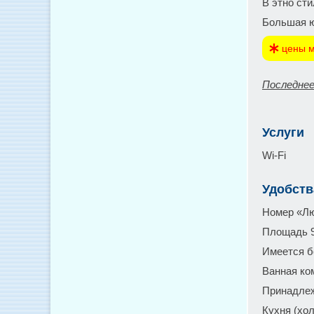
В этно сти
Большая ю
цены м
Последнее
Услуги
Wi-Fi
Удобств
Номер «Лю
Площадь 9
Имеется б
Ванная ко
Принадлеж
Кухня (хо