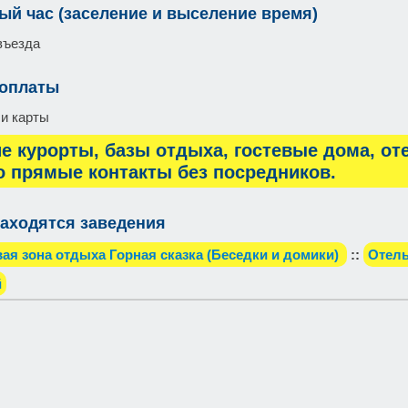
ый час (заселение и выселение время)
въезда
 оплаты
и карты
е курорты, базы отдыха, гостевые дома, от
о прямые контакты без посредников.
аходятся заведения
ая зона отдыха Горная сказка (Беседки и домики)
::
Отель
й