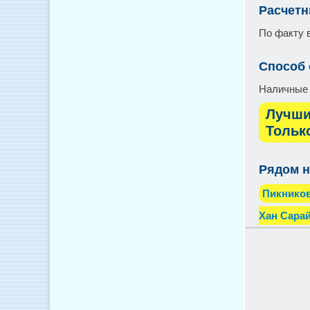
Расчетн
По факту 
Способ
Наличные 
Лучши
Тольк
Рядом н
Пикников
Хан Сара