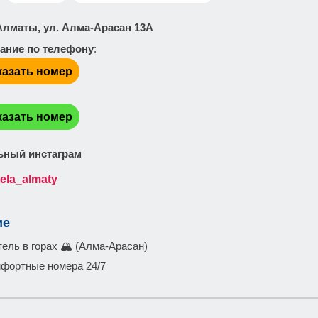
. Алматы, ул. Алма-Арасан 13A
ание по телефону
:
казать номер
:
казать номер
ный инстаграм
ela_almaty
ие
ель в горах 🏔 (Алма-Арасан)
фортные номера 24/7