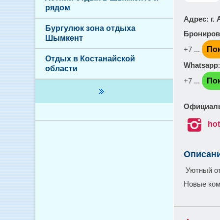
рядом
Адрес
: г
Бургулюк зона отдыха
Брониров
Шымкент
+7 ...
По
Отдых в Костанайской
Whatsapp
области
+7 ...
По
Официаль

hot
Описан
Уютный от
Новые ком