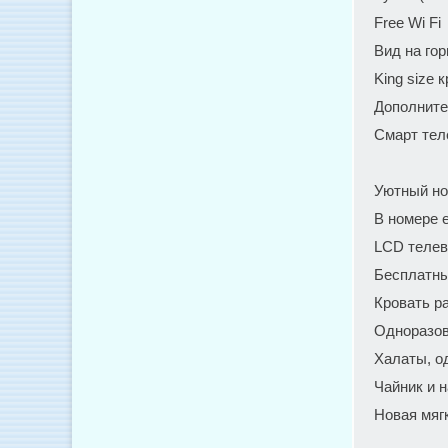
Free Wi Fi
Вид на го
King size 
Дополните
Смарт тел
Уютный н
В номере 
LCD телев
Бесплатныи
Кровать ра
Одноразов
Халаты, о
Чайник и 
Новая мяг