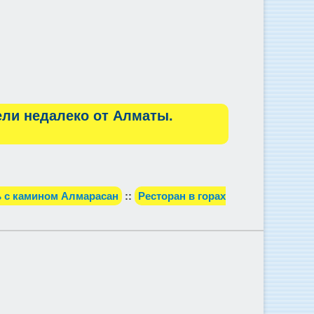
ели недалеко от Алматы.
 с камином Алмарасан
::
Ресторан в горах