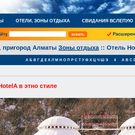
НЫ
ОТЕЛИ, ЗОНЫ ОТДЫХА
СВИДАНИЯ ВСЛЕПУЮ
айту
Расширен
, пригород Алматы
Зоны отдыха
:: Отель Ho
А
Б
В
Г
Д
Е
К
Л
М
Н
О
П
Р
С
Т
У
Ф
Х
Ц
Ч
Ш
Э
4
A
B
C
otelA в этно стиле