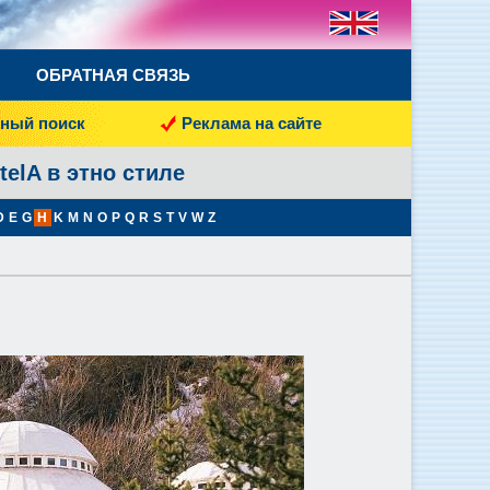
ОБРАТНАЯ СВЯЗЬ
ный поиск
Реклама на сайте
telA в этно стиле
D
E
G
H
K
M
N
O
P
Q
R
S
T
V
W
Z