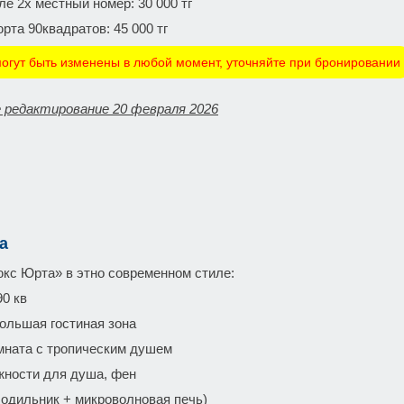
ле 2х местный номер: 30 000 тг
рта 90квадратов: 45 000 тг
огут быть изменены в любой момент, уточняйте при бронировании
 редактирование 20 февраля 2026
а
кс Юрта» в этно современном стиле:
0 кв
ольшая гостиная зона
мната с тропическим душем
ности для душа, фен
лодильник + микроволновая печь)