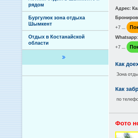
рядом
Адрес
: К
Брониров
Бургулюк зона отдыха
Шымкент
+7 ...
По
Отдых в Костанайской
Whatsapp
области
+7 ...
По
Как дое
Зона отды
Как заб
по телеф
Фото н