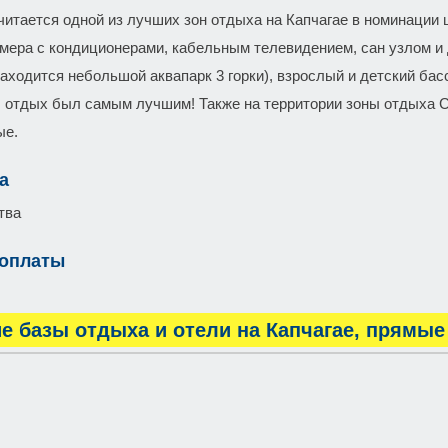
читается одной из лучших зон отдыха на Капчагае в номинации 
мера с кондиционерами, кабельным телевидением, сан узлом и 
находится небольшой аквапарк 3 горки), взрослый и детский ба
 отдых был самым лучшим! Также на территории зоны отдыха С
ые.
а
тва
 оплаты
е базы отдыха и отели на Капчагае, прямые