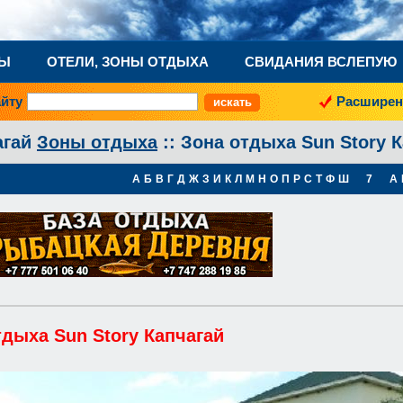
НЫ
ОТЕЛИ, ЗОНЫ ОТДЫХА
СВИДАНИЯ ВСЛЕПУЮ
айту
Расширен
агай
Зоны отдыха
:: Зона отдыха Sun Story 
А
Б
В
Г
Д
Ж
З
И
К
Л
М
Н
О
П
Р
С
Т
Ф
Ш
7
A
тдыха Sun Story Капчагай