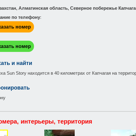
азахстан, Алматинская область, Северное побережье Капчаг
ание по телефону
:
казать номер
:
казать номер
хать и найти
ха Sun Story находится в 40 километрах от Капчагая на террит
ронировать
ону
омера, интерьеры, территория