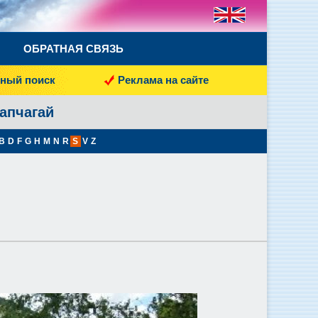
ОБРАТНАЯ СВЯЗЬ
ный поиск
Реклама на сайте
Капчагай
B
D
F
G
H
M
N
R
S
V
Z