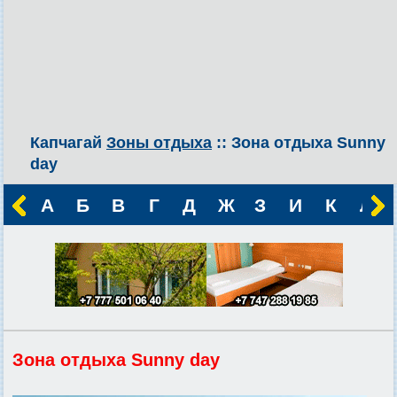
Капчагай
Зоны отдыха
:: Зона отдыха Sunny
day
А
Б
В
Г
Д
Ж
З
И
К
Л
Зона отдыха Sunny day