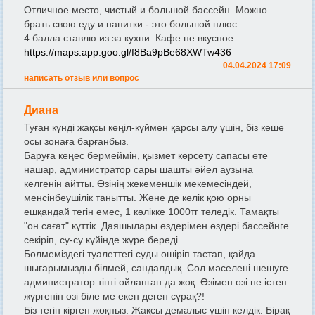
Отличное место, чистый и большой бассейн. Можно
брать свою еду и напитки - это большой плюс.
4 балла ставлю из за кухни. Кафе не вкусное
https://maps.app.goo.gl/f8Ba9pBe68XWTw436
04.04.2024 17:09
написать отзыв или вопрос
Диана
Туған күнді жақсы көңіл-күймен қарсы алу үшін, біз кеше
осы зонаға барғанбыз.
Баруға кеңес бермеймін, қызмет көрсету сапасы өте
нашар, администратор сары шашты әйел аузына
келгенін айтты. Өзінің жекеменшік мекемесіндей,
менсінбеушілік танытты. Және де көлік қою орны
ешқандай тегін емес, 1 көлікке 1000тг төледік. Тамақты
"он сағат" күттік. Даяшылары өздерімен өздері бассейнге
секіріп, су-су күйінде жүре береді.
Бөлмеміздегі туалеттегі суды өшіріп тастап, қайда
шығарымызды білмей, сандалдық. Сол мәселені шешуге
администратор тіпті ойланған да жоқ. Өзімен өзі не істеп
жүргенін өзі біле ме екен деген сұрақ?!
Біз тегін кірген жоқпыз. Жақсы демалыс үшін келдік. Бірақ