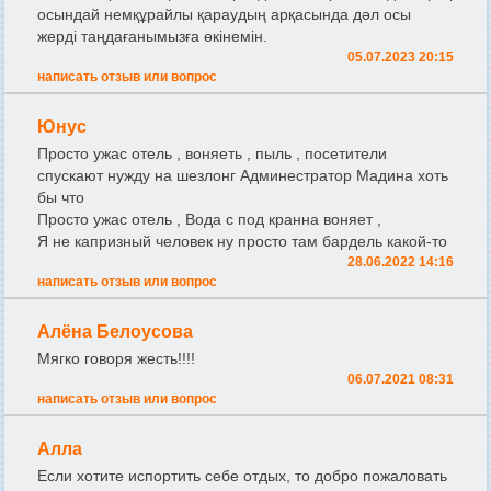
осындай немқұрайлы қараудың арқасында дәл осы
жерді таңдағанымызға өкінемін.
05.07.2023 20:15
написать отзыв или вопрос
Юнус
Просто ужас отель , воняеть , пыль , посетители
спускают нужду на шезлонг Админестратор Мадина хоть
бы что
Просто ужас отель , Вода с под кранна воняет ,
Я не капризный человек ну просто там бардель какой-то
28.06.2022 14:16
написать отзыв или вопрос
Алёна Белоусова
Мягко говоря жесть!!!!
06.07.2021 08:31
написать отзыв или вопрос
Алла
Если хотите испортить себе отдых, то добро пожаловать