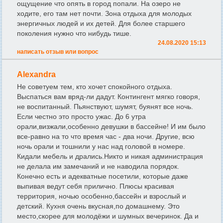
ощущение что опять в город попали. На озеро не
ходите, его там нет почти. Зона отдыха для молодых
энергичных людей и их детей. Для более старшего
поколения нужно что нибудь тише.
24.08.2020 15:13
написать отзыв или вопрос
Alexandra
Не советуем тем, кто хочет спокойного отдыха.
Выспаться вам вряд-ли дадут. Контингент мягко говоря,
не воспитанный. Пьянствуют, шумят, буянят все ночь.
Если честно это просто ужас. До 6 утра
орали,визжали,особенно девушки в бассейне! И им было
все-равно на то что время час - два ночи. Другие, всю
ночь орали и тошнили у нас над головой в номере.
Кидали мебель и дрались.Никто и никая администрация
не делала им замечаний и не наводила порядок.
Конечно есть и адекватные посетили, которые даже
выпивая ведут себя прилично. Плюсы красивая
территория, ночью особенно,бассейн и взрослый и
детский. Кухня очень вкусная,по домашнему. Это
место,скорее для молодёжи и шумных вечеринок. Да и