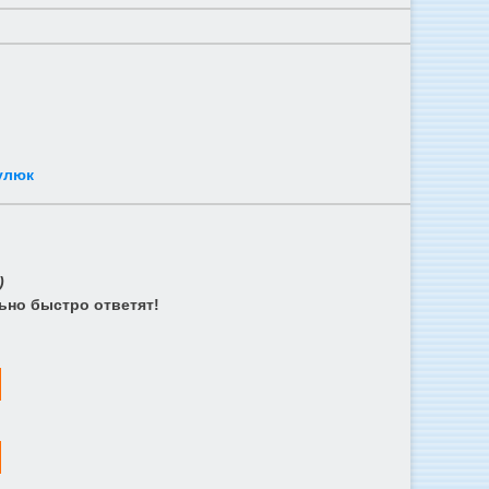
улюк
)
ьно быстро ответят!