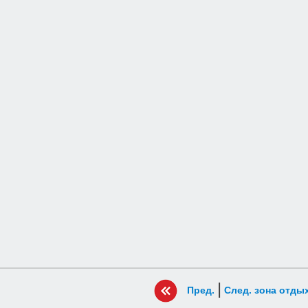
|
Пред.
След. зона отды