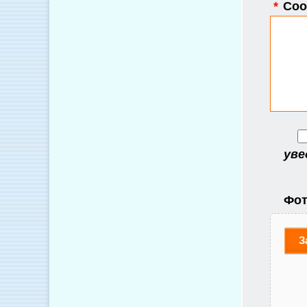
*
Соо
уве
Фот
З