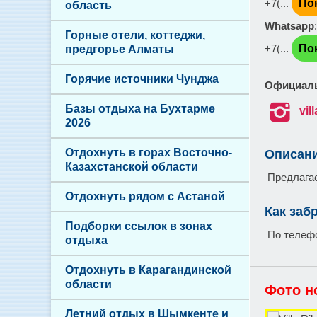
+7(...
По
область
Whatsapp
Горные отели, коттеджи,
+7(...
По
предгорье Алматы
Горячие источники Чунджа
Официаль

Базы отдыха на Бухтарме
vil
2026
Отдохнуть в горах Восточно-
Описан
Казахстанской области
Предлагаем
Отдохнуть рядом с Астаной
Как заб
Подборки ссылок в зонах
По телеф
отдыха
Отдохнуть в Карагандинской
области
Фото н
Летний отдых в Шымкенте и