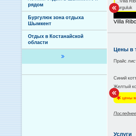
рядом
Бургулюк зона отдыха
Villa Rib
Шымкент
Отдых в Костанайской
области
Цены в 
Прайс лис
Синий котт
Желтый кот
цены м
Последнее
Услуги