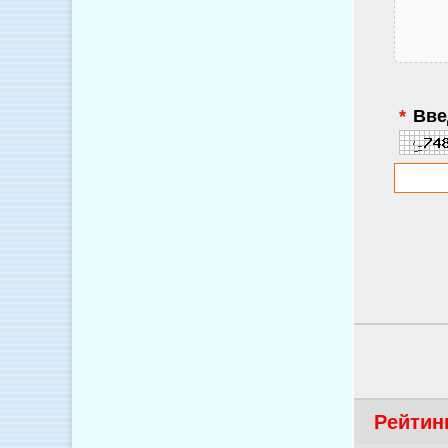
*
Введ
Рейтин