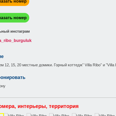
казать номер
:
казать номер
ный инстаграм
la_ribo_burguluk
ие
 12, 15, 20 местные домики. Горный коттедж" Villa Ribo" и "Villa 
ронировать
ону
омера, интерьеры, территория