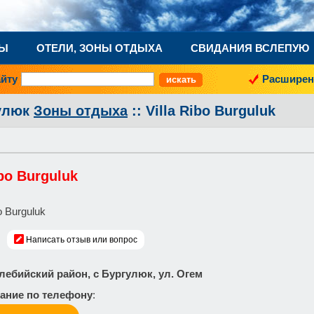
НЫ
ОТЕЛИ, ЗОНЫ ОТДЫХА
СВИДАНИЯ ВСЛЕПУЮ
айту
Расширен
улюк
Зоны отдыха
:: Villa Ribo Burguluk
ibo Burguluk
Написать отзыв или вопрос
олебийский район, с Бургулюк, ул. Огем
ание по телефону
: