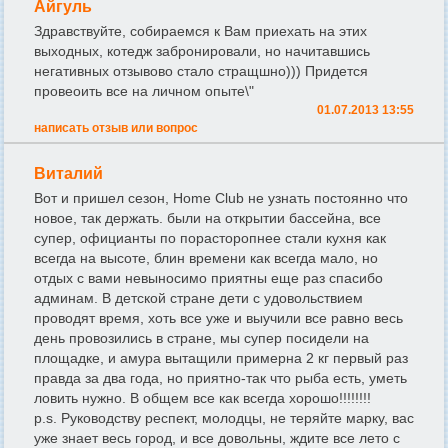
Айгуль
Здравствуйте, собираемся к Вам приехать на этих
выходных, котедж забронировали, но начитавшись
негативных отзывово стало стращшно))) Придется
провеоить все на личном опыте\"
01.07.2013 13:55
написать отзыв или вопрос
Виталий
Вот и пришел сезон, Home Club не узнать постоянно что
новое, так держать. были на открытии бассейна, все
супер, официанты по порасторопнее стали кухня как
всегда на высоте, блин времени как всегда мало, но
отдых с вами невыносимо приятны еще раз спасибо
админам. В детской стране дети с удовольствием
проводят время, хоть все уже и выучили все равно весь
день провозились в стране, мы супер посидели на
площадке, и амура вытащили примерна 2 кг первый раз
правда за два года, но приятно-так что рыба есть, уметь
ловить нужно. В общем все как всегда хорошо!!!!!!!!
p.s. Руководству респект, молодцы, не теряйте марку, вас
уже знает весь город, и все довольны, ждите все лето с