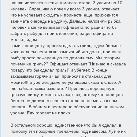
нашли человека в кепке у малого озера. 3 удочки на 10
челевек. Спрашиваю почему всего 3 удочки, отвечает
что не успевает сходить и принести еще, приходится
занимать очередь на удочку. Дальше, наловили рыбки,
человек в кепке вызывает офицанта по рации что бы
забрать рыбу для приготовления, рация офицанта
молчит, идем
сами к офицанту, просим сделать гриль, ждем больше
часа делаем несколько замечаний что долго, приносят
рыбу просто пожаренную по домашнему. Мы говорим
почему не гриль?? Офицант отвечает "Низнаю я сказала
повару что бы сделал гриль!" и убегает. В конце
заказываем горячий чай, приносят в стаканах для
мохито!!! и убегает, даже не успеваем сказать слово. А
где чайная ложка извените? Пришлось перевернуть
грязную вилку, и мешать сахар так, потому что офицант
бегала не далеко от нашего стола но не могла к нам
попасть. В общем в ресторане обслуживание на низком
уровне. Еду горовят не плохо.
В остальном хорошо, единственное что бы я сделал, в
помойку эти позорные тренажеры под навесом. Лутче их