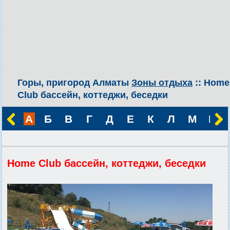
Горы, пригород Алматы
Зоны отдыха
:: Home
Club бассейн, коттеджи, беседки
А
Б
В
Г
Д
Е
К
Л
М
Н
Home Club бассейн, коттеджи, беседки