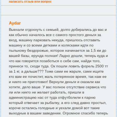
написать отзыв или вопрос
Aydar
Выехали отдохнуть с семьей, долго добирались до вас и
как обычно началось все с самого простого деньги за
вход, машину парковать некуда, пришлось отставить
машину и со всеми детками и колясками идти по
пыльному бездорожью, которое начинается за 1,5 км до
вашей базы, ерунда полная! Ладно дошли, теперь куда и
что как говорится позаботься о себе сам, найди того,
принеси то, сходи туда. Ок пошли ловить форель 2500 тт
за 1 кг, а дальше??? Тоже сами ее жарьте, сами ищите
кто вам ее почистит, жаль потерянное время, так нам ее
и никто не приготовил! Вернули деньги и сказали как
хотите, дело ваше. У вас полное отсутствие сервиса что
ли или никто не желает работать, пришли в
администрацию нас от туда отфутболили к парню
который отвечает за рыбалку, а его след давно простыл,
короче остались голодные и уехали домой вот такие
выходные в вашем заведении. Огромное спасибо теперь