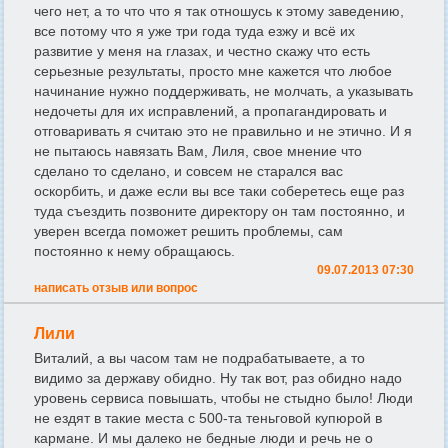
чего нет, а то что что я так отношусь к этому заведению,
все потому что я уже три года туда езжу и всё их
развитие у меня на глазах, и честно скажу что есть
серьезные результаты, просто мне кажется что любое
начинание нужно поддерживать, не молчать, а указывать
недочеты для их исправлений, а пропагандировать и
отговаривать я считаю это не правильно и не этично. И я
не пытаюсь навязать Вам, Лиля, свое мнение что
сделано то сделано, и совсем не старался вас
оскорбить, и даже если вы все таки соберетесь еще раз
туда съездить позвоните директору он там постоянно, и
уверен всегда поможет решить проблемы, сам
постоянно к нему обращаюсь.
09.07.2013 07:30
написать отзыв или вопрос
Лили
Виталий, а вы часом там не подрабатываете, а то
видимо за державу обидно. Ну так вот, раз обидно надо
уровень сервиса повышать, чтобы не стыдно было! Люди
не ездят в такие места с 500-та теньговой купюрой в
кармане. И мы далеко не бедные люди и речь не о