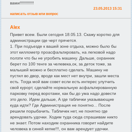
вами!!!!!!!!!!!!
23.05.2013 15:31
написать отзыв или вопрос
Alex
Привет всем. Были сегодня 18.05.13. Скажу коротко для
администрации где черт прячется.
1. При подъезде к вашей зоне отдыха, можно было бы
этот киллометр проасфальтировать, на легковой надо
ползти что бы не угробить машину. Дальше, oхранник
берет по 100 тенге за челевека,ок, за деток тоже, за
малышей можно и бесплатно сделать. Машину не
пустил во двор, вроде как мест нет внутри, зашли места
есть. Тогда мой вам совет если есть интерес улутчить
свой курорт, сделайте нормальную асфальтированную
парковку перед воротами, как бы до ума надо довести
это дело. Идем дальше, А где таблички указывающие
куда идти? Где Администрация не понятно... После
решили порыбачить. Табличек нет, не понятно где
арендовать удочки. Ходим туда сюда спрашивам никто
не знает. Потом находим охранника говорит найдите
человека в синей кепке!!!, он вам арендует удочки.