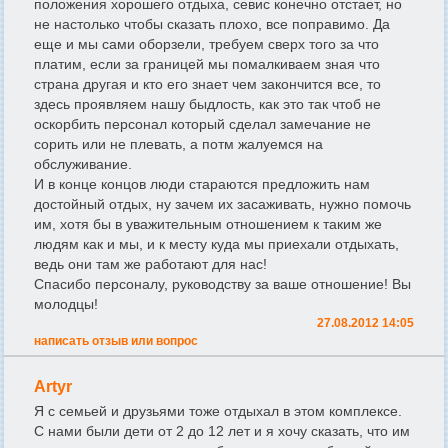
положения хорошего отдыха, севис конечно отстает, но
не настолько чтобы сказать плохо, все поправимо. Да
еще и мы сами оборзели, требуем сверх того за что
платим, если за границей мы помалкиваем зная что
страна другая и кто его знает чем закончится все, то
здесь проявляем нашу быдлость, как это так чтоб не
оскорбить персонал который сделал замечание не
сорить или не плевать, а потм жалуемся на
обслуживание.
И в конце концов люди стараются предложить нам
достойный отдых, ну зачем их засаживать, нужно помочь
им, хотя бы в уважительным отношением к таким же
людям как и мы, и к месту куда мы приехали отдыхать,
ведь они там же работают для нас!
Спасибо персоналу, руководству за ваше отношение! Вы
молодцы!
27.08.2012 14:05
написать отзыв или вопрос
Artyr
Я с семьей и друзьями тоже отдыхал в этом комплексе.
С нами были дети от 2 до 12 лет и я хочу сказать, что им