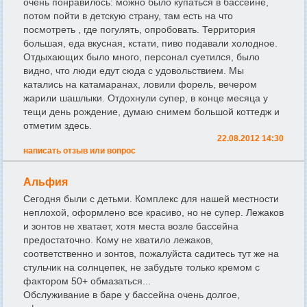
очень понравилось: можно было купаться в бассейне,
потом пойти в детскую страну, там есть на что
посмотреть , где погулять, опробовать. Территория
большая, еда вкусная, кстати, пиво подавали холодное.
Отдыхающих было много, персонал суетился, было
видно, что люди едут сюда с удовольствием. Мы
катались на катамаранах, ловили форель, вечером
жарили шашлыки. Отдохнули супер, в конце месяца у
тещи день рождение, думаю снимем большой коттедж и
отметим здесь.
22.08.2012 14:30
написать отзыв или вопрос
Альфия
Сегодня были с детьми. Комплекс для нашей местности
неплохой, оформлено все красиво, но не супер. Лежаков
и зонтов не хватает, хотя места возле бассейна
предостаточно. Кому не хватило лежаков,
соответственно и зонтов, пожалуйста садитесь тут же на
стульчик на солнцепек, не забудьте только кремом с
фактором 50+ обмазаться...
Обслуживание в баре у бассейна очень долгое,