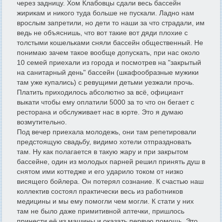
через задницу. Хом Клабовцы сдали весь бассейн
жирикам и никого туда больше не пускали. Ладно нам
врослым запретили, но дети то наши за что страдали, им
ведь не объяснишь, что вот такие вот дяди плохие с
толстыми кошельками сняли бассейн общественный. Не
понимаю зачем такое вообще допускать, при нас около
10 семей приехали из города и посмотрев на "закрытый
на санитарный день" бассейн (шкафообразные мужики
там уже купались) с ревущими детьми уезжали прочь.
Платить приходилось абсолютно за всё, официант
выкати чтобы ему оплатили 5000 за то что он бегает с
ресторана и обслуживает нас в юрте. Это я думаю
возмутительно.
Под вечер приехала молодежь, они там репетировали
предстоящую свадьбу, видимо хотели отпраздновать
там. Ну как полагается в такую жару и при закрытом
бассейне, один из молодых парней решил принять душ в
снятом ими коттедже и его ударило током от низко
висящего бойлера. Он потерял сознание. К счастью наш
коллектив состоял практически весь из работников
медицины и мы ему помогли чем могли. К стати у них
там не было даже примитивной аптечки, пришлось
принести её из машины и оказать первую помощь. Это