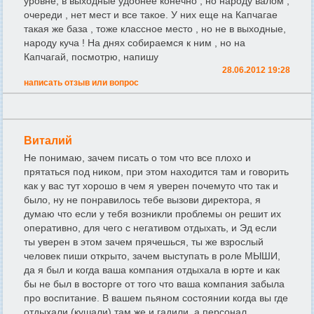
уровне, в выходные удобнее конечно , но народу валом ,
очереди , нет мест и все такое. У них еще на Капчагае
такая же база , тоже классное место , но не в выходные,
народу куча ! На днях собираемся к ним , но на
Капчагай, посмотрю, напишу
28.06.2012 19:28
написать отзыв или вопрос
Виталий
Не понимаю, зачем писать о том что все плохо и
прятаться под ником, при этом находится там и говорить
как у вас тут хорошо в чем я уверен почемуто что так и
было, ну не понравилось тебе вызови директора, я
думаю что если у тебя возникли проблемы он решит их
оперативно, для чего с негативом отдыхать, и Эд если
ты уверен в этом зачем прячешься, ты же взрослый
человек пиши открыто, зачем выступать в роле МЫШИ,
да я был и когда ваша компания отдыхала в юрте и как
бы не был в восторге от того что ваша компания забыла
про воспитание. В вашем пьяном состоянии когда вы где
отдыхали (кушали) там же и гадили, а персонал