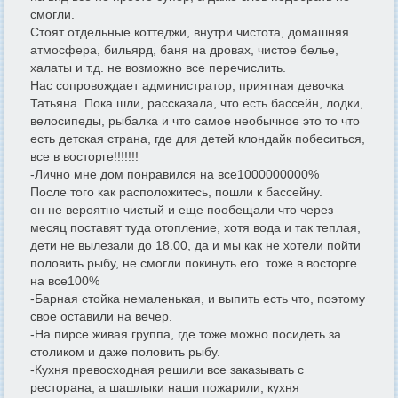
смогли.
Стоят отдельные коттеджи, внутри чистота, домашняя
атмосфера, бильярд, баня на дровах, чистое белье,
халаты и т.д. не возможно все перечислить.
Нас сопровождает администратор, приятная девочка
Татьяна. Пока шли, рассказала, что есть бассейн, лодки,
велосипеды, рыбалка и что самое необычное это то что
есть детская страна, где для детей клондайк побеситься,
все в восторге!!!!!!!
-Лично мне дом понравился на все1000000000%
После того как расположитесь, пошли к бассейну.
он не вероятно чистый и еще пообещали что через
месяц поставят туда отопление, хотя вода и так теплая,
дети не вылезали до 18.00, да и мы как не хотели пойти
половить рыбу, не смогли покинуть его. тоже в восторге
на все100%
-Барная стойка немаленькая, и выпить есть что, поэтому
свое оставили на вечер.
-На пирсе живая группа, где тоже можно посидеть за
столиком и даже половить рыбу.
-Кухня превосходная решили все заказывать с
ресторана, а шашлыки наши пожарили, кухня