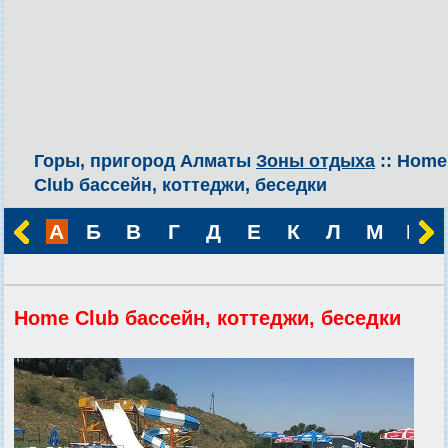
Горы, пригород Алматы
Зоны отдыха
:: Home
Club бассейн, коттеджи, беседки
А
Б
В
Г
Д
Е
К
Л
М
Н
Home Club бассейн, коттеджи, беседки