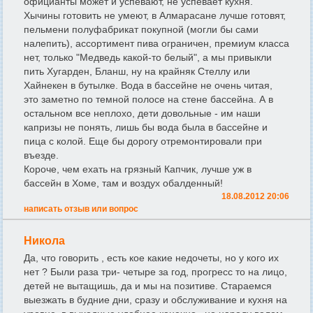
официанты может и успевают, не успевает кухня.
Хычины готовить не умеют, в Алмарасане лучше готовят,
пельмени полуфабрикат покупной (могли бы сами
налепить), ассортимент пива ограничен, премиум класса
нет, только "Медведь какой-то белый", а мы привыкли
пить Хугарден, Бланш, ну на крайняк Стеллу или
Хайнекен в бутылке. Вода в бассейне не очень читая,
это заметно по темной полосе на стене бассейна. А в
остальном все неплохо, дети довольные - им наши
капризы не понять, лишь бы вода была в бассейне и
пица с колой. Еще бы дорогу отремонтировали при
въезде.
Короче, чем ехать на грязный Капчик, лучше уж в
бассейн в Хоме, там и воздух обалденный!
18.08.2012 20:06
написать отзыв или вопрос
Никола
Да, что говорить , есть кое какие недочеты, но у кого их
нет ? Были раза три- четыре за год, прогресс то на лицо,
детей не вытащишь, да и мы на позитиве. Стараемся
выезжать в будние дни, сразу и обслуживание и кухня на