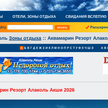
НЫ
ОТЕЛИ, ЗОНЫ ОТДЫХА
СВИДАНИЯ ВСЛЕПУЮ
айту
Расширен
оль
Зоны отдыха
:: Аквамарин Резорт Алако
А
Б
В
Г
Д
Е
Ж
З
И
К
Л
М
Н
О
П
Р
С
Т
У
Ф
Х
Ч
Ш
Э
A
B
рин Резорт Алаколь Акши 2026