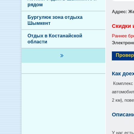
рядом
Адрес
: Ж
Бургулюк зона отдыха
Шымкент
Скидки 
Отдых в Костанайской
Раннее бр
области
Электронн
Провер
Как дое
Комплекс 
автомобил
2 км), пов
Описан
У нас есть