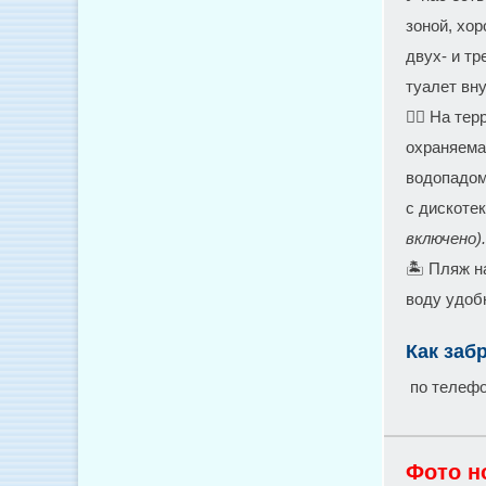
зоной, хо
двух- и т
туалет вн
🏊‍♀ На те
охраняема
водопадом
с дискоте
включено).
🏝️ Пляж н
воду удобн
Как заб
по телефон
Фото н