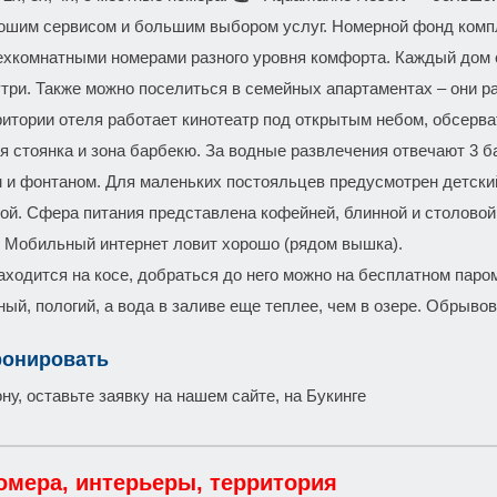
рошим сервисом и большим выбором услуг. Номерной фонд компл
рехкомнатными номерами разного уровня комфорта. Каждый дом с
утри. Также можно поселиться в семейных апартаментах – они 
рритории отеля работает кинотеатр под открытым небом, обсерва
я стоянка и зона барбекю. За водные развлечения отвечают 3 б
 и фонтаном. Для маленьких постояльцев предусмотрен детский
кой. Сфера питания представлена кофейней, блинной и столово
Мобильный интернет ловит хорошо (рядом вышка).
аходится на косе, добраться до него можно на бесплатном паром
ый, пологий, а вода в заливе еще теплее, чем в озере. Обрывов
ронировать
у, оставьте заявку на нашем сайте, на Букинге
омера, интерьеры, территория