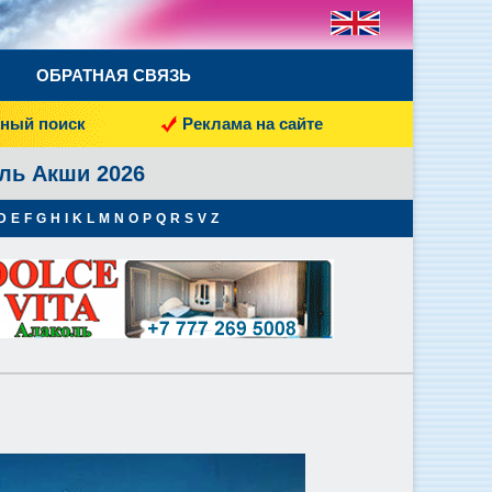
ОБРАТНАЯ СВЯЗЬ
ный поиск
Реклама на сайте
ль Акши 2026
D
E
F
G
H
I
K
L
M
N
O
P
Q
R
S
V
Z