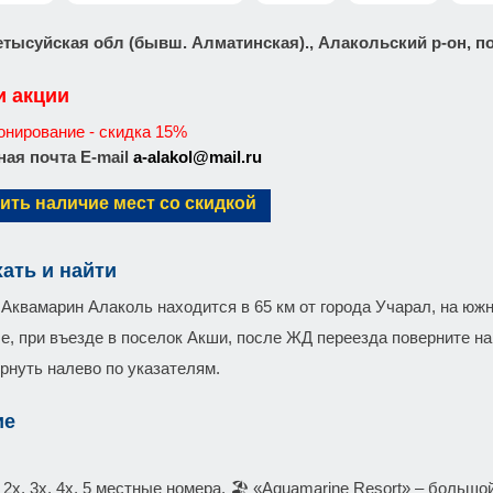
етысуйская обл (бывш. Алматинская)., Алакольский р-он, п
и акции
онирование - скидка 15%
ая почта E-mail
a-alakol@mail.ru
ить наличие мест со скидкой
хать и найти
Аквамарин Алаколь находится в 65 км от города Учарал, на южн
е, при въезде в поселок Акши, после ЖД переезда поверните на
ернуть налево по указателям.
ие
 2х, 3х, 4х, 5 местные номера. 🏖️ «Aquamarine Resort» – больш