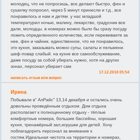
молодец, что не попросишь, все делают быстро, фен и
сушилку попросил, через 5 минут принесли и т.д., все
понравилось и нам и детям. у нас младшой
температурил ночью, малину, лекарство, градусник все
дали, молодцы. в номерах можно было бы сразу посуду
ложить определенного количества, если переживаете за
нее, фен и чайник. единственное, что не понравилось,
это кухня, заказывать можно супы, салаты и пельмени.
шеф-повар слабый. на кухне все самообслуживание,
даже посуду за собой убирать нужно, хотя на других
зонах, персонал убирает сам.
17.12.2018 05:54
написать отзыв или вопрос
Ирина
Побывали в" АлРайс" 13,14 декабря и остались очень
довольны проведённым отдыхом. Дом отдыха
располагает к полноценному отдыху - тёплые
комфортные номера, большие бассейны, хорошая
кухня, тренажёрный зал,игрушки для детей. Хочу
поблагадорить персонал за внимание к
гостям.Идеальная чистота на территории и номерах,