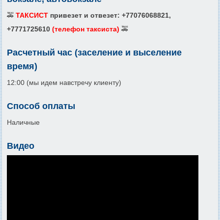
🚕
ТАКСИСТ
привезет и отвезет: +77076068821,
+7771725610
(телефон таксиста)
🚕
Расчетный час (заселение и выселение
время)
12:00 (мы идем навстречу клиенту)
Способ оплаты
Наличные
Видео