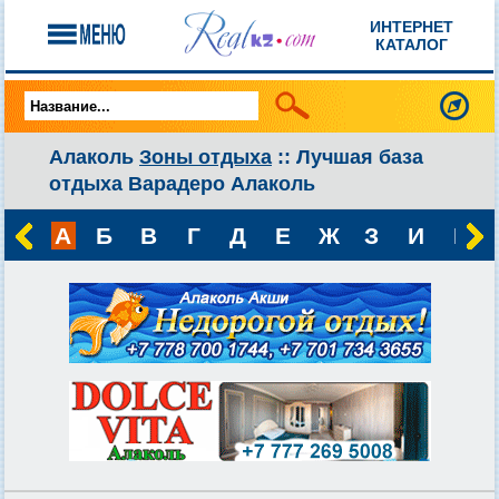
ИНТЕРНЕТ
КАТАЛОГ
Алаколь
Зоны отдыха
:: Лучшая база
отдыха Варадеро Алаколь
А
Б
В
Г
Д
Е
Ж
З
И
К