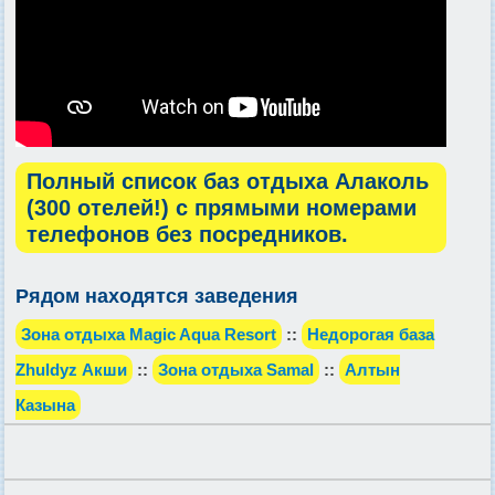
Полный список баз отдыха Алаколь
(300 отелей!) с прямыми номерами
телефонов без посредников.
Рядом находятся заведения
Зона отдыха Magic Aqua Resort
::
Недорогая база
Zhuldyz Акши
::
Зона отдыха Samal
::
Алтын
Казына