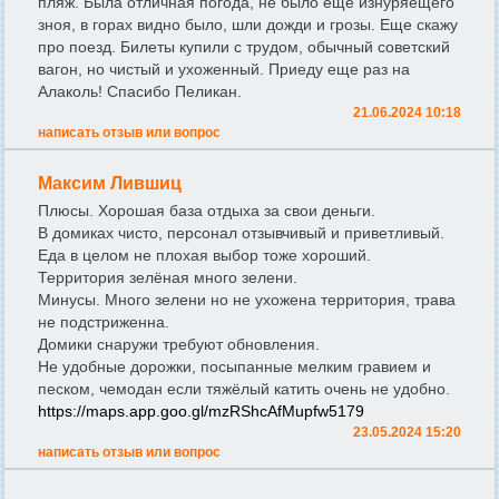
пляж. Была отличная погода, не было еще изнуряещего
зноя, в горах видно было, шли дожди и грозы. Еще скажу
про поезд. Билеты купили с трудом, обычный советский
вагон, но чистый и ухоженный. Приеду еще раз на
Алаколь! Спасибо Пеликан.
21.06.2024 10:18
написать отзыв или вопрос
Максим Лившиц
Плюсы. Хорошая база отдыха за свои деньги.
В домиках чисто, персонал отзывчивый и приветливый.
Еда в целом не плохая выбор тоже хороший.
Территория зелёная много зелени.
Минусы. Много зелени но не ухожена территория, трава
не подстриженна.
Домики снаружи требуют обновления.
Не удобные дорожки, посыпанные мелким гравием и
песком, чемодан если тяжёлый катить очень не удобно.
https://maps.app.goo.gl/mzRShcAfMupfw5179
23.05.2024 15:20
написать отзыв или вопрос