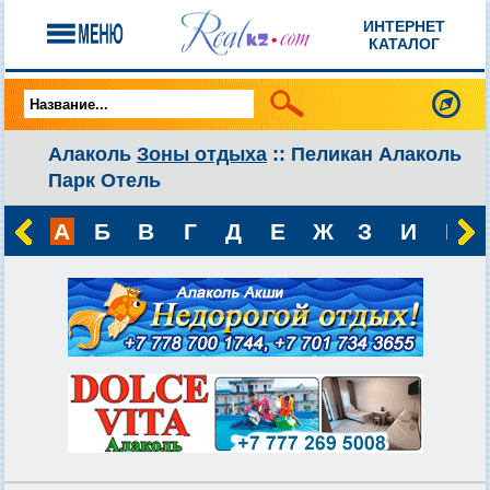
ИНТЕРНЕТ
КАТАЛОГ
Алаколь
Зоны отдыха
:: Пеликан Алаколь
Парк Отель
А
Б
В
Г
Д
Е
Ж
З
И
К