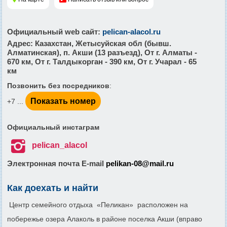
Официальный web сайт
:
pelican-alacol.ru
Адрес
: Казахстан, Жетысуйская обл (бывш.
Алматинская), п. Акши (13 разъезд), От г. Алматы -
670 км, От г. Талдыкорган - 390 км, От г. Учарал - 65
км
Позвонить без посредников
:
Показать номер
+7 ...
Официальный инстаграм

pelican_alacol
Электронная почта E-mail
pelikan-08@mail.ru
Как доехать и найти
Центр семейного отдыха «Пеликан» расположен на
побережье озера Алаколь в районе поселка Акши (вправо