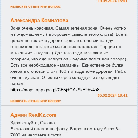
19.05.2024 15:01
написать отзыв или вопрос
Александра Комнатова
Зона очень красивая. Самая зелёная зона. Очень уютно
и по-домашнему ( в хорошем смысле этого слова). Всё в
целом не так уж и дорого. Цены в столовой на еду
относительно как в алматинских каганатах. Порции не
маленькие - вкусно. ( До этого ездили знакомые
говорили, что еда невкусная - видимо поменяли повара).
Есть все необходимое - магазины. Единственное булка
хлеба в столовой стоит 400тг и вода тоже дорогая. Рыба
очень вкусная. От зоны через холодную заводь водит
паром.
https://maps.app.goo.gl/CE5jdGAxSkE9by4s8
05.02.2024 18:41
написать отзыв или вопрос
Админ RealKz.com
Здравствуйте, Оксана.
В столовой оплата по факту. В прошлом году было 6-
7000 на человека в сутки.