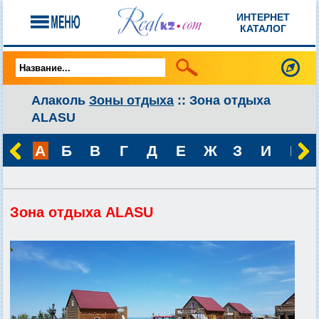
ИНТЕРНЕТ
КАТАЛОГ
Алаколь
Зоны отдыха
:: Зона отдыха
ALASU
А
Б
В
Г
Д
Е
Ж
З
И
К
Зона отдыха ALASU