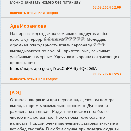
Можно заказать номер без питания?
07.05.2024 22:09
написать отзыв или вопрос
Ада Исраилова
Не первый год отдыхаю семьями с подругами. Всё
просто суперррр 👍👍👍👍👍👏👏👏👏👏. Молодцы,
огромная благодарность всему персоналу 💐💐💐,
выкладываются по полной, приветливые, вежливые,
улыбчивые, юморные. Удачи вам, хороших отдыхающих,
процветания. …
https://maps.app.goo.gl/xwcCnPPHtyHQkJG8A
01.02.2024 15:53
написать отзыв или вопрос
[А S]
Отдыхаю впервые и при первом виде, эконом номера
выглядит прям максимально экономно. Душевая и
раковина маленькая. Радует что постельное белье
чистое и качественное. Насчет еды тоже есть что
написать. Порции очень маленькие. Завтраки вкусные а
вот обед так себе. В любом случае при поездке сюда вы