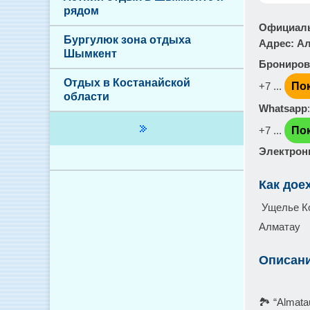
рядом
Официаль
Бургулюк зона отдыха
Адрес
: А
Шымкент
Брониров
Отдых в Костанайской
+7 ...
По
области
Whatsapp
+7 ...
По
Электронн
Как дое
Ущелье Ко
Алматау
Описан
🏞️ “Alma