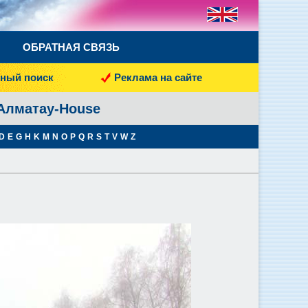
ОБРАТНАЯ СВЯЗЬ
ный поиск
Реклама на сайте
 Алматау-House
D
E
G
H
K
M
N
O
P
Q
R
S
T
V
W
Z