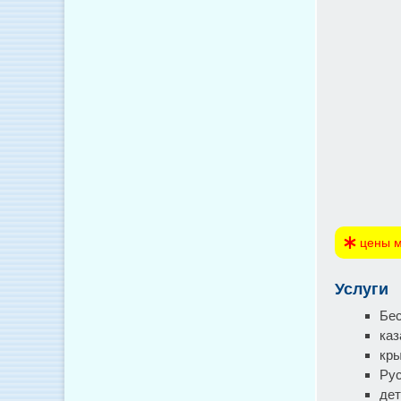
цены м
Услуги
Бес
каз
кр
Рус
дет