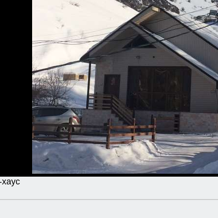
-хаус