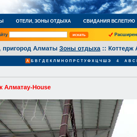
НЫ
ОТЕЛИ, ЗОНЫ ОТДЫХА
СВИДАНИЯ ВСЛЕПУЮ
айту
Расширен
, пригород Алматы
Зоны отдыха
:: Коттедж
А
Б
В
Г
Д
Е
К
Л
М
Н
О
П
Р
С
Т
У
Ф
Х
Ц
Ч
Ш
Э
4
A
B
C
ж Алматау-House