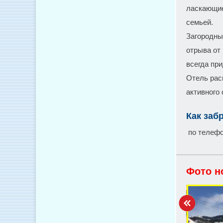
ласкающие
семьей.
Загородны
отрыва от
всегда пр
Отель рас
активного
Как заб
по телефо
Фото н