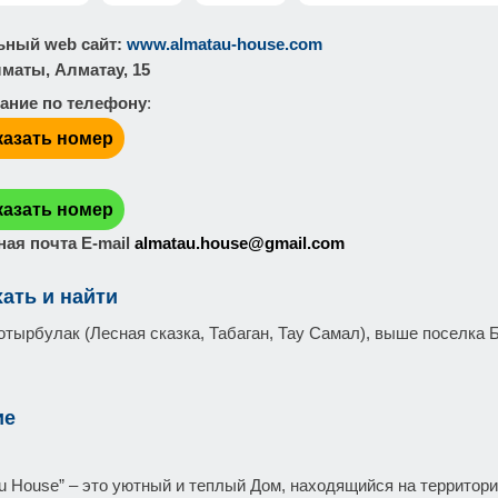
ный web сайт
:
www.almatau-house.com
лматы, Алматау, 15
ание по телефону
:
казать номер
:
казать номер
ая почта E-mail
almatau.house@gmail.com
хать и найти
тырбулак (Лесная сказка, Табаган, Тау Самал), выше поселка Б
ие
tau House” – это уютный и теплый Дом, находящийся на территор