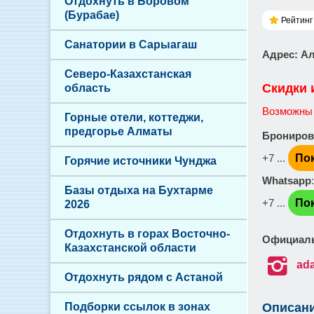
Отдохнуть в Боровом
(Бурабае)
Рейтинг 
Санатории в Сарыагаш
Адрес
: А
Северо-Казахстанская
Скидки 
область
Возможны 
Горные отели, коттеджи,
предгорье Алматы
Брониров
+7 ...
По
Горячие источники Чунджа
Whatsapp
Базы отдыха на Бухтарме
+7 ...
По
2026
Отдохнуть в горах Восточно-
Официаль
Казахстанской области

ada
Отдохнуть рядом с Астаной
Подборки ссылок в зонах
Описан