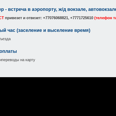
р - встреча в аэропорту, ж/д вокзале, автовокзал
СТ
привезет и отвезет: +77076068821, +7771725610
(телефон т
ый час (заселение и выселение время)
въезда
 оплаты
ипереводы на карту