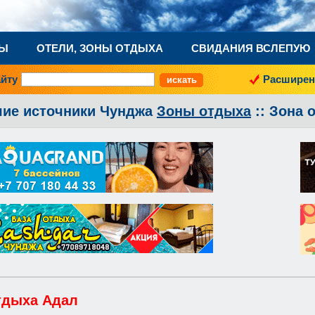
НЫ
ОТЕЛИ, ЗОНЫ ОТДЫХА
СВИДАНИЯ ВСЛЕПУЮ
айту
Расширен
чие источники Чунджа
Зоны отдыха
:: Зона 
тдыха Адал