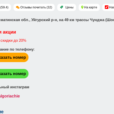
(59.4)
Отзывы почитать (32)
Цены
На карте
На
лматинская обл., Уйгурский р-н, на 49 км трассы Чунджа (Шо
и акции
скидки до 20%
ание по телефону
:
казать номер
:
казать номер
ный инстаграм
lgoriachie
ие