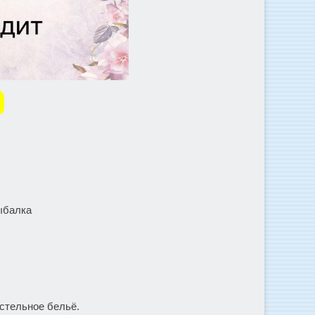
рыбалка
остельное бельё.