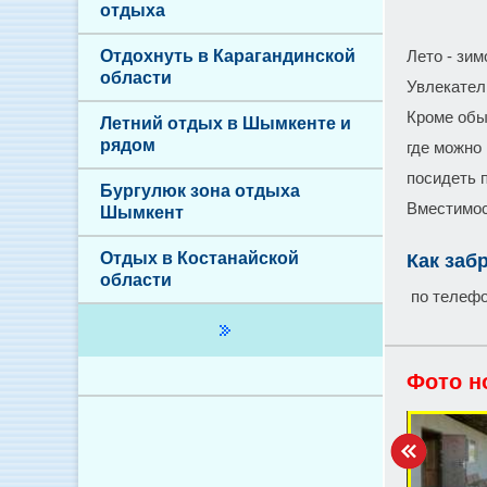
отдыха
Отдохнуть в Карагандинской
Лето - зим
области
Увлекател
Кроме обы
Летний отдых в Шымкенте и
рядом
где можно
посидеть п
Бургулюк зона отдыха
Вместимос
Шымкент
Отдых в Костанайской
Как заб
области
по телеф
Фото н