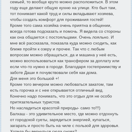
семьей, то вообще круто можно расположиться. В этом
году еще делают общую кухню на улице. Кто был там,
тот понимает какой труд и силы вкладывают хозяева,
чтобы создать комфорт для проживания гостей!
Кроме того сама хозяйка очень приятна в общении,
всегда готова подсказать и помочь. Я видела со стороны
как она общается с постояльцами. Очень лояльно. И
мне всë рассказала, показала куда можно сходить, как
ближе пройти к озеру и прочее. Так что с любым
вопросам можно обращаться, да и машина у неё есть,
можно воспользоваться как трансфером за доплату или
если что-то нужно в городе. Благодаря гостеприимству и
заботе Даши я почувствовали себя как дома.
Для меня это большой +!
Кроме того вечером можно любоваться закатом, там
есть горочка и с нее открывается отличный вид.
Конечно надо понимать, что это отдых для не особо
притязательных туристов.
Но насладиться красотой природы- само то!!!)
Балхаш - это удивительное место, где можно отдохнуть
от городской суеты, зарядиться энергией, купаться,
загарать и просто быть на чиле с пользой для здоровья.
Хотела бы вернуться сюда снова?