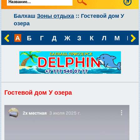
Балхаш
Зоны отдыха
:: Гостевой дом У
озера
А
Б
Г
Д
Ж
З
К
Л
М
Н
Гостевой дом У озера