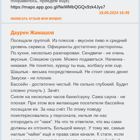
понравилось, приедем еще)
https://maps.app.goo.gl/NeWMbQGQx9zk4Jys7
18.06.2024 16:49
написать отзыв или вопрос
Даурен Жамашов
Посещали группой. Из плюсов - вкусное пиво и средний
уровень сервиса. Официанты достаточно расторопны.
По кухне, несколько разочарован. Сендвичи - не очень
вкусные. Слишком сухие. Можно подавиться. Начинка -
никакая. Не понятно, курицу ты ешь, колбасу или сыр.
Шашлык - весьма посредственный. Не стоит своих денег.
Закуски - не плохие.
Бассейн - достаточно чистый. Не сильно глубокий. Будет
сложно утонуть ). Зачёт.
Сняли на несколько часов баню/сауну. Сама сауна - не
плохая. При этом все желающие посетители бассейна
посещали ее. За наш счёт. По этому поводу
поинтересовались у персонала, нельзя ли нас
отгородить от "чаек". На что те ответили, что мы сами
должны их отгонять. Большой минус. У тому же, самые
наглые "чайки" ещё и права свои качали. К стати, если