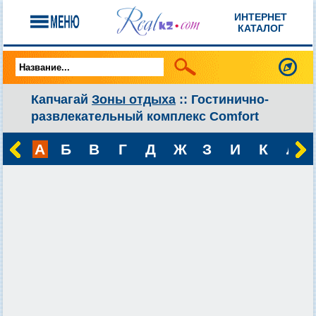
ИНТЕРНЕТ
КАТАЛОГ
Капчагай
Зоны отдыха
:: Гостинично-
развлекательный комплекс Comfort
А
Б
В
Г
Д
Ж
З
И
К
Л