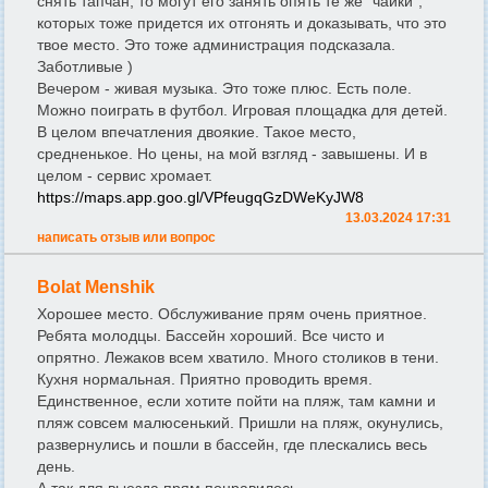
снять тапчан, то могут его занять опять те же "чайки",
которых тоже придется их отгонять и доказывать, что это
твое место. Это тоже администрация подсказала.
Заботливые )
Вечером - живая музыка. Это тоже плюс. Есть поле.
Можно поиграть в футбол. Игровая площадка для детей.
В целом впечатления двоякие. Такое место,
средненькое. Но цены, на мой взгляд - завышены. И в
целом - сервис хромает.
https://maps.app.goo.gl/VPfeugqGzDWeKyJW8
13.03.2024 17:31
написать отзыв или вопрос
Bolat Menshik
Хорошее место. Обслуживание прям очень приятное.
Ребята молодцы. Бассейн хороший. Все чисто и
опрятно. Лежаков всем хватило. Много столиков в тени.
Кухня нормальная. Приятно проводить время.
Единственное, если хотите пойти на пляж, там камни и
пляж совсем малюсенький. Пришли на пляж, окунулись,
развернулись и пошли в бассейн, где плескались весь
день.
А так для выезда прям понравилось.