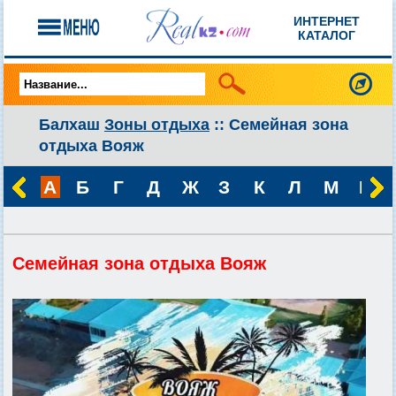
ИНТЕРНЕТ
КАТАЛОГ
Балхаш
Зоны отдыха
:: Семейная зона
отдыха Вояж
А
Б
Г
Д
Ж
З
К
Л
М
Н
Семейная зона отдыха Вояж