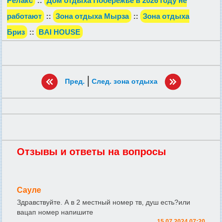
Релакс
::
Дом отдыха Побережье в 2026 году не
работают
::
Зона отдыха Мырза
::
Зона отдыха
Бриз
::
BAI HOUSE
|
Пред.
След. зона отдыха
Отзывы и ответы на вопросы
Сауле
Здравствуйте. А в 2 местный номер тв, душ есть?или
вацап номер напишите
15.07.2024 07:20