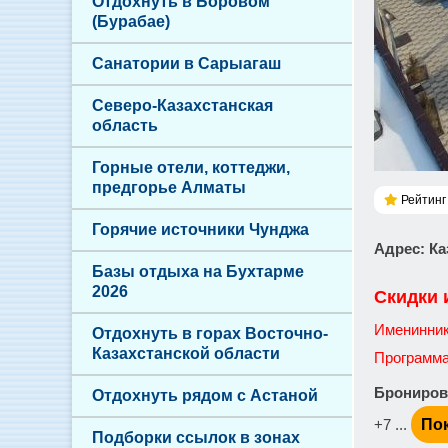
Отдохнуть в Боровом
(Бурабае)
Санатории в Сарыагаш
Северо-Казахстанская
область
Горные отели, коттеджи,
предгорье Алматы
Рейтинг 
Горячие источники Чунджа
Адрес
: К
Базы отдыха на Бухтарме
2026
Скидки 
Именинник
Отдохнуть в горах Восточно-
Казахстанской области
Программа 
Брониров
Отдохнуть рядом с Астаной
+7 ...
По
Подборки ссылок в зонах