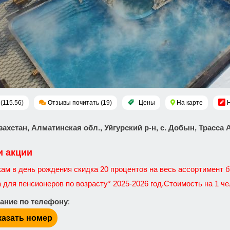
(115.56)
Отзывы почитать (19)
Цены
На карте
азахстан, Алматинская обл., Уйгурский р-н, с. Добын, Трасса 
и акции
ам в день рождения скидка 20 процентов на весь ассортимент б
для пенсионеров по возрасту* 2025-2026 год.Стоимость на 1 че
ание по телефону
:
казать номер