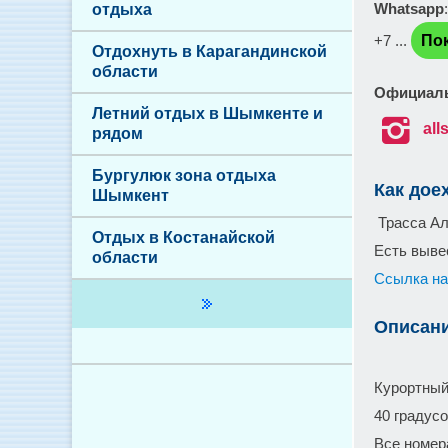
Whatsapp
отдыха
+7 ...
По
Отдохнуть в Карагандинской
области
Официаль
Летний отдых в Шымкенте и

al
рядом
Бургулюк зона отдыха
Как дое
Шымкент
Трасса Ал
Отдых в Костанайской
Есть выве
области
Ссылка на
Описан
Курортный
40 градусо
Все номера