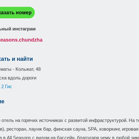
:
казать номер
ный инстаграм
lseasons.chundzha
хать и найти
маты - Кольжат, 48
ска вдоль дороги
 2 Гис
ие
 отель на горячих источниках с развитой инфраструктурой. На 
в), ресторан, лаунж бар, финская сауна, SPA, коворкинг, игровая
 в All Seasons с видом на бассейн, благодаря чему в любой зим