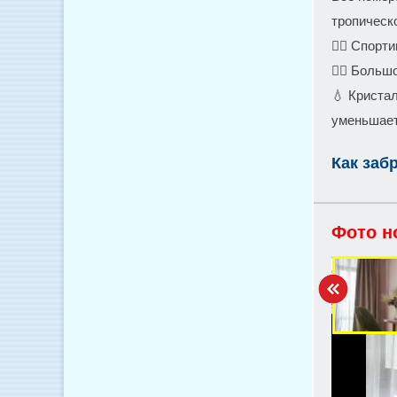
тропическ
🤽‍♀️ Спор
🏊‍♀️ Боль
💧 Криста
уменьшает
Как заб
Фото н