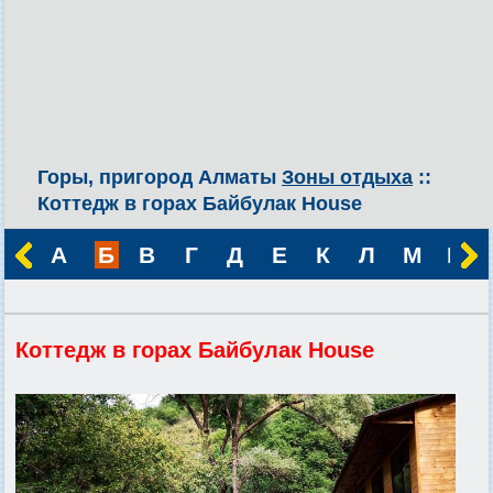
Горы, пригород Алматы
Зоны отдыха
::
Коттедж в горах Байбулак House
А
Б
В
Г
Д
Е
К
Л
М
Н
Коттедж в горах Байбулак House