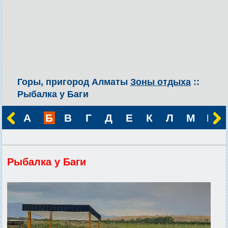
Горы, пригород Алматы
Зоны отдыха
::
Рыбалка у Баги
А
Б
В
Г
Д
Е
К
Л
М
Н
Рыбалка у Баги