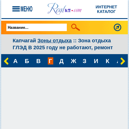
ИНТЕРНЕТ
КАТАЛОГ
Капчагай
Зоны отдыха
:: Зона отдыха
ГЛЭД В 2025 году не работают, ремонт
А
Б
В
Г
Д
Ж
З
И
К
Л