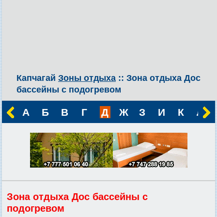
Капчагай
Зоны отдыха
:: Зона отдыха Дос
бассейны с подогревом
А
Б
В
Г
Д
Ж
З
И
К
Л
Зона отдыха Дос бассейны с
подогревом