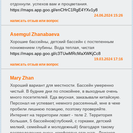
отдохнули. успехов вам и процветания.
https://maps.app.goo.gl/enCHrC1RgE4YXv1y8
24.06.2024 15:26
написать отзыв или вопрос
Asemgul Zhanabaeva
Хорошие бассейны, детский бассейн с постепенным
понижением глубины. Вода теплая, чистая
https://maps.app.goo.gl/c3TUwMRcMaXWKjCc8
19.03.2024 17:16
написать отзыв или вопрос
Mary Zhan
Хороший вариант для местности. Бассейн умеренно
чистый. В будние дни по спокойнее, в выходные очень
много посетителей. Еда вкусная, заказывали китайскую.
Персонал не успевает, немного рассеянный, мне в чеке
пробили лишнюю позицию, поэтому проверяйте.
Интернет на территории ловит - теле 2. Территория
большая, 5 бассейнов(глубокий, с горками, детский
мелкий, семейный и молодежный) благодаря такому
распределению очень комфортно отдыхать. Лежаков,