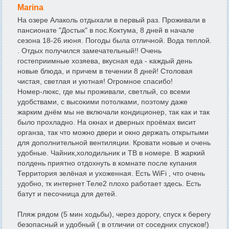
Marina
На озере Алаколь отдыхали в первый раз. Проживали в
пансионате "Достык" в пос.Коктума, 8 дней в начале
сезона 18-26 июня. Погоды была отличной. Вода теплой.
. Отдых получился замечательный!! Очень
гостеприимные хозяева, вкусная еда - каждый день
новые блюда, и причем в течении 8 дней! Столовая
чистая, светлая и уютная! Огромное спасибо!
Номер-люкс, где мы проживали, светлый, со всеми
удобствами, с высокими потолками, поэтому даже
жарким днём мы не включали кондиционер, так как и так
было прохладно. На окнах и дверных проёмах висит
органза, так что можно двери и окно держать открытыми
для дополнительной вентиляции. Кровати новые и очень
удобные. Чайник,холодильник и ТВ в номере. В жаркий
полдень приятно отдохнуть в комнате после купания
Территория зелёная и ухоженная. Есть WiFi , что очень
удобно, тк интернет Теле2 плохо работает здесь. Есть
батут и песочница для детей.
Пляж рядом (5 мин ходьбы), через дорогу, спуск к берегу
безопасный и удобный ( в отличии от соседних спусков!)