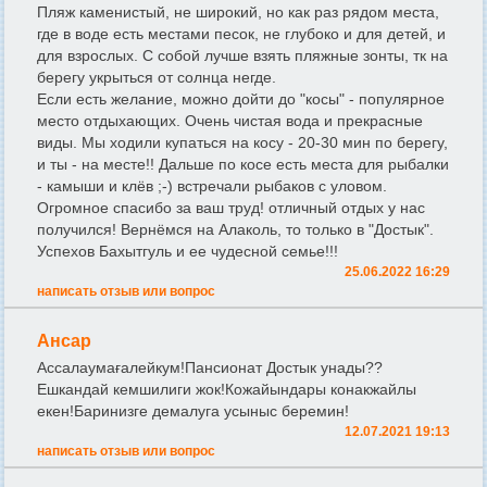
Пляж каменистый, не широкий, но как раз рядом места,
где в воде есть местами песок, не глубоко и для детей, и
для взрослых. С собой лучше взять пляжные зонты, тк на
берегу укрыться от солнца негде.
Если есть желание, можно дойти до "косы" - популярное
место отдыхающих. Очень чистая вода и прекрасные
виды. Мы ходили купаться на косу - 20-30 мин по берегу,
и ты - на месте!! Дальше по косе есть места для рыбалки
- камыши и клёв ;-) встречали рыбаков с уловом.
Огромное спасибо за ваш труд! отличный отдых у нас
получился! Вернёмся на Алаколь, то только в "Достык".
Успехов Бахытгуль и ее чудесной семье!!!
25.06.2022 16:29
написать отзыв или вопрос
Ансар
Ассалаумағалейкум!Пансионат Достык унады??
Ешкандай кемшилиги жок!Кожайындары конакжайлы
екен!Баринизге демалуга усыныс беремин!
12.07.2021 19:13
написать отзыв или вопрос