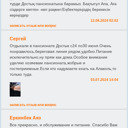
түрде Достық пансионатына барамыз. Бақтыгүл Апа, Аға
сіздерге көптен -көп рақмет.Еңбектеріңіздің берекесін
көріңіздер
12.08.2024 02:02
написать отзыв или вопрос
Сергей
Отдыхали в пансионате Достык с24 по30 июня.Очень
понравилось,береговая линия рядом,удобно.Питание
исключительно,ну прям как дома.Особое внимание
уделяю хозяевам пансионата,жобрые и
гостеприимные.Если кто надумаете ехать на Алаколь,то
только туда.
03.07.2024 14:04
написать отзыв или вопрос
Еркинбек Аяз
Все прекрасно, и обслуживание и питание. Спасибо Вам