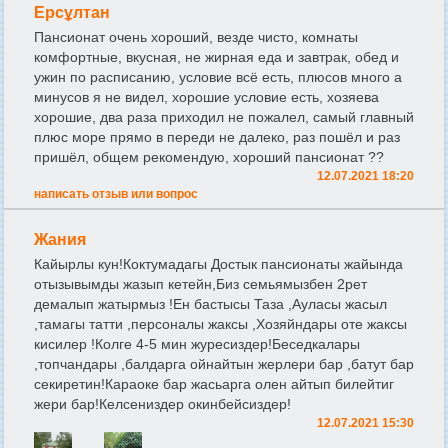
Ерсұлтан
Пансионат очень хороший, везде чисто, комнаты
комфортные, вкусная, не жирная еда и завтрак, обед и
ужин по расписанию, условие всё есть, плюсов много а
минусов я не видел, хорошие условие есть, хозяева
хорошие, два раза приходил не пожалел, самый главный
плюс море прямо в переди не далеко, раз пошёл и раз
пришёл, общем рекомендую, хороший пансионат ??
12.07.2021 18:20
написать отзыв или вопрос
Жания
Кайырлы кун!Коктумадагы Достык пансионаты жайында
отызывымды жазып кетейн,Биз семьямызбен 2рет
демалып жатырмыз !Ен бастысы Таза ,Ауласы жасыл
,тамагы татти ,персоналы жаксы ,Хозяйндары оте жаксы
кисилер !Колге 4-5 мин журесиздер!Беседкалары
,топчандары ,балдарга ойнайтын жерлери бар ,батут бар
секиретин!Караоке бар жасьарга олен айтып билейтиг
жери бар!Келсениздер окинбейсиздер!
12.07.2021 15:30