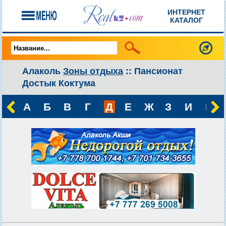
ИНТЕРНЕТ
КАТАЛОГ
Алаколь
Зоны отдыха
:: Пансионат
Достык Коктума
А
Б
В
Г
Д
Е
Ж
З
И
К