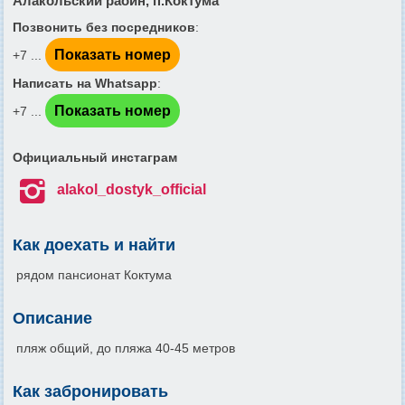
Алакольский раойн, п.Коктума
Позвонить без посредников
:
Показать номер
+7 ...
Написать на Whatsapp
:
Показать номер
+7 ...
Официальный инстаграм

alakol_dostyk_official
Как доехать и найти
рядом пансионат Коктума
Описание
пляж общий, до пляжа 40-45 метров
Как забронировать