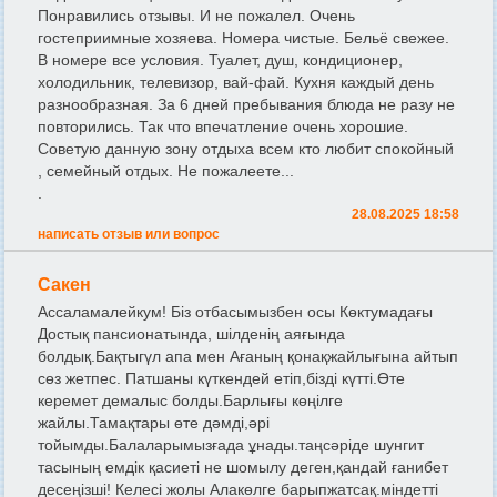
Понравились отзывы. И не пожалел. Очень
гостеприимные хозяева. Номера чистые. Бельё свежее.
В номере все условия. Туалет, душ, кондиционер,
холодильник, телевизор, вай-фай. Кухня каждый день
разнообразная. За 6 дней пребывания блюда не разу не
повторились. Так что впечатление очень хорошие.
Советую данную зону отдыха всем кто любит спокойный
, семейный отдых. Не пожалеете...
.
28.08.2025 18:58
написать отзыв или вопрос
Сакен
Ассаламалейкум! Біз отбасымызбен осы Көктумадағы
Достық пансионатында, шілденің аяғында
болдық.Бақтыгүл апа мен Ағаның қонақжайлығына айтып
сөз жетпес. Патшаны күткендей етіп,бізді күтті.Өте
керемет демалыс болды.Барлығы көңілге
жайлы.Тамақтары өте дәмді,әрі
тойымды.Балаларымызғада ұнады.таңсәріде шунгит
тасының емдік қасиеті не шомылу деген,қандай ғанибет
десеңізші! Келесі жолы Алакөлге барыпжатсақ.міндетті